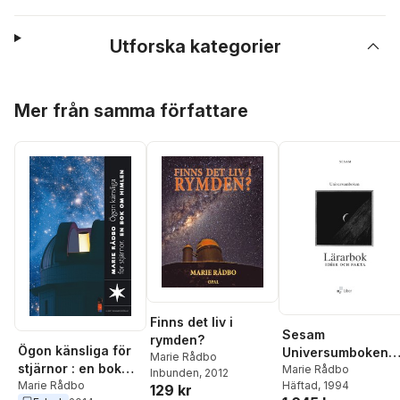
Utforska kategorier
Hoppa över listan
Mer från samma författare
Finns det liv i
Sesam
rymden?
Ögon känsliga för
Universumboken
Marie Rådbo
stjärnor : en bok
lärarbok
Marie Rådbo
Inbunden
, 2012
om rymden
Marie Rådbo
Häftad
, 1994
129 kr