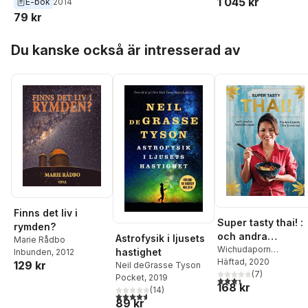
1 045 kr
E-bok
2014
79 kr
Hoppa över listan
Du kanske också är intresserad av
Finns det liv i
Super tasty thai! :
rymden?
och andra
Astrofysik i ljusets
Marie Rådbo
favoritrecept
Wichudaporn
hastighet
Inbunden
, 2012
Chaiyasaeng
Häftad
, 2020
129 kr
Neil deGrasse Tyson
(
7
)
Pocket
, 2019
3,4
utav 5 stjärnor. Tota
168 kr
(
14
)
4,6
utav 5 stjärnor. Totalt antal röster:
89 kr