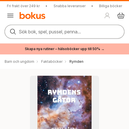
Fri frakt över 249 kr
•
Snabba leveranser
•
Billiga böcker
Sök bok, spel, pussel, penna...
Skapa nya rutiner – hälsoböcker upp till 50% →
Barn och ungdom
Faktaböcker
Rymden