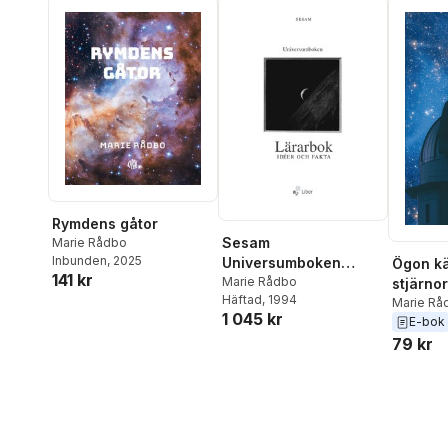
Rymdens gåtor
Sesam
Marie Rådbo
Inbunden
, 2025
Universumboken
Ögon kä
141 kr
lärarbok
Marie Rådbo
stjärno
Häftad
, 1994
rymden
Marie Rå
1 045 kr
E-bok
79 kr