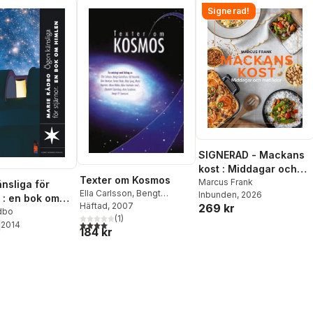
Signerad!
SIGNERAD - Mackans
kost : Middagar och
Texter om Kosmos
matlådor
Marcus Frank
nsliga för
Ella Carlsson
,
Bengt
Inbunden
, 2026
r : en bok om
Gustafsson
Häftad
, 2007
,
K. G. Hammar
,
269 kr
dbo
Dick Harrison
(
1
)
,
Tomas
4,0
utav 5 stjärnor. Totalt antal röster:
2014
184 kr
Hode
,
Maja Ljung
,
Maria
Nyström
,
Marie Rådbo
,
Elisabeth Stjernberg
,
Anita
Sundman
,
Bengt EY
Svensson