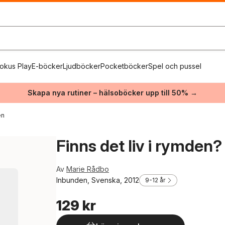
okus Play
E-böcker
Ljudböcker
Pocketböcker
Spel och pussel
Skapa nya rutiner – hälsoböcker upp till 50% →
en
Finns det liv i rymden?
Av
Marie Rådbo
Inbunden, Svenska, 2012
9-12 år
129 kr