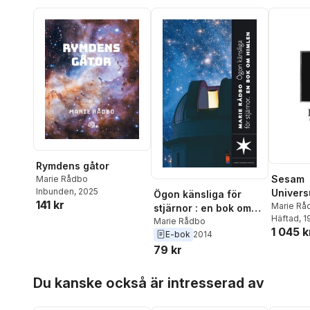
Rymdens gåtor
Sesam
Marie Rådbo
Inbunden
, 2025
Univer
Ögon känsliga för
141 kr
lärarbo
Marie Rå
stjärnor : en bok om
Häftad
, 
rymden
Marie Rådbo
1 045 k
E-bok
2014
79 kr
Hoppa över listan
Du kanske också är intresserad av