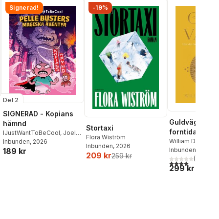
Signerad!
-19%
Del 2
SIGNERAD - Kopians
Guldvägen : h
hämnd
Stortaxi
forntida Indie
IJustWantToBeCool
,
Joel
Flora Wiström
förändrade vä
William Dalrympl
Adolphson
Inbunden
, 2026
,
Emil Ejdemo
Inbunden
, 2026
Inbunden
, 2026
189 kr
Beer
,
Victor Beer
209 kr
259 kr
(
1
)
4,0
utav 5 stjärnor
299 kr