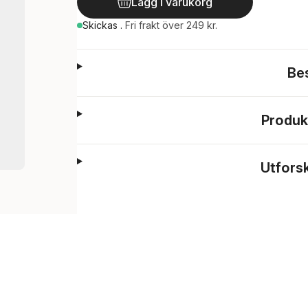
Lägg i varukorg
Skickas
.
Fri frakt över 249 kr.
Be
Produk
Utfors