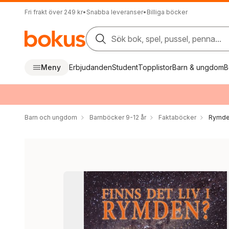
Fri frakt över 249 kr
•
Snabba leveranser
•
Billiga böcker
Sök bok, spel, pussel, penna...
Meny
Erbjudanden
Student
Topplistor
Barn & ungdom
B
Barn och ungdom
Barnböcker 9-12 år
Faktaböcker
Rymd