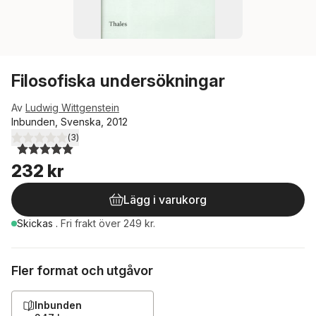
Filosofiska undersökningar
Av
Ludwig Wittgenstein
Inbunden, Svenska, 2012
(
3
)
5,0
utav 5 stjärnor. Totalt antal röster:
232 kr
Lägg i varukorg
Skickas
.
Fri frakt över 249 kr.
Fler format och utgåvor
Inbunden