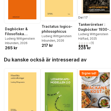
Del 17
Tankerörelser :
Tractatus logico-
Dagböcker &
Dagböcker 1930-
philosophicus
Filosofiska
1932, 1936-1937
Ludwig Wittgenstein
Ludwig Wittgenstein
Häftad
, 2025
anteckningar 1914-
Ludwig Wittgenstein
Inbunden
, 2026
(
1
)
Inbunden
, 2026
1916
217 kr
4,0
utav 5 stjärnor. Tota
228 kr
265 kr
Hoppa över listan
Du kanske också är intresserad av
Signerad!