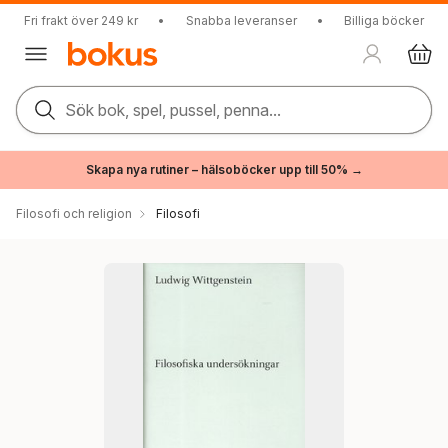
Fri frakt över 249 kr
•
Snabba leveranser
•
Billiga böcker
Sök bok, spel, pussel, penna...
Skapa nya rutiner – hälsoböcker upp till 50% →
Filosofi och religion
Filosofi