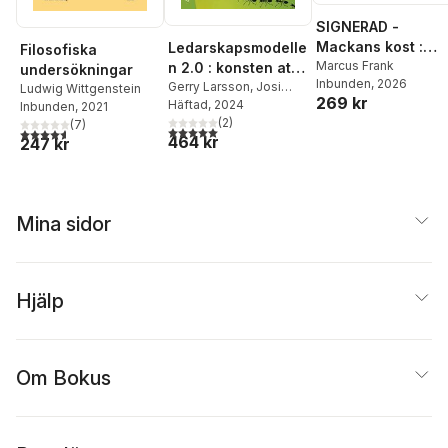
SIGNERAD -
Mackans kost :
Ledarskapsmodelle
Filosofiska
Middagar och
Marcus Frank
n 2.0 : konsten att
undersökningar
Inbunden
, 2026
matlådor
matcha individuella
Gerry Larsson
,
Josi
Ludwig Wittgenstein
269 kr
Lundin
Häftad
,
, 2024
Ann Zander
och
Inbunden
, 2021
(
2
)
(
7
)
organisatoriska
5,0
utav 5 stjärnor. Totalt antal röster:
4,6
utav 5 stjärnor. Totalt antal röster:
464 kr
247 kr
förutsättningar
Mina sidor
Hjälp
Om Bokus