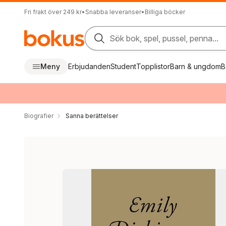
Fri frakt över 249 kr
•
Snabba leveranser
•
Billiga böcker
Sök bok, spel, pussel, penna...
Meny
Erbjudanden
Student
Topplistor
Barn & ungdom
B
Biografier
Sanna berättelser