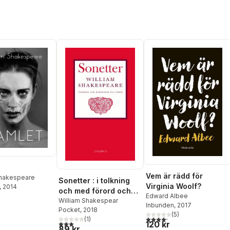
Vem är rädd för
Shakespeare
Sonetter : i tolkning
Virginia Woolf?
, 2014
och med förord och
Edward Albee
kommentarer av Eva
William Shakespear
Inbunden
, 2017
Pocket
, 2018
Ström
(
5
)
4,2
utav 5 stjärnor. Totalt ant
(
1
)
120 kr
3,0
utav 5 stjärnor. Totalt antal röster:
89 kr