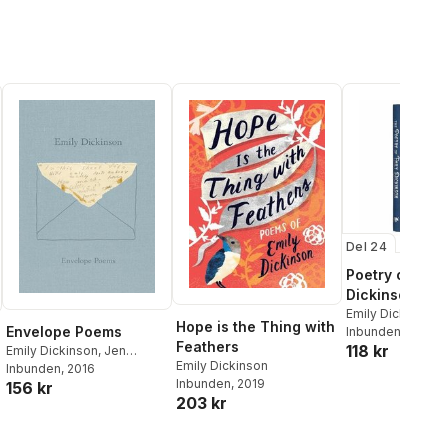
Del 24
Poetry of Emil
Dickinson
Emily Dickinson
Hope is the Thing with
Envelope Poems
Inbunden
, 2023
Feathers
118 kr
Emily Dickinson
,
Jen
Emily Dickinson
Bervin
Inbunden
,
Marta Werner
, 2016
Inbunden
, 2019
156 kr
203 kr