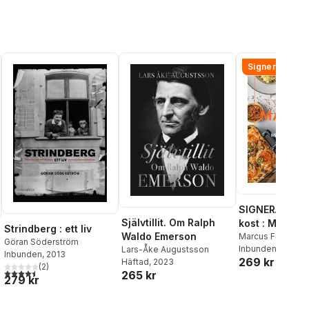
Signerad!
SIGNERAD - M
Självtillit. Om Ralph
kost : Middag
Strindberg : ett liv
Waldo Emerson
matlådor
Marcus Frank
Göran Söderström
Inbunden
, 2026
Lars-Åke Augustsson
Inbunden
, 2013
269 kr
Häftad
, 2023
(
2
)
4,5
utav 5 stjärnor. Totalt antal röster:
265 kr
279 kr
al röster: