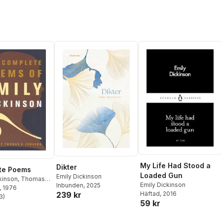
My Life Had Stood a
Dikter
te Poems
Loaded Gun
Emily Dickinson
kinson
,
Thomas
Emily Dickinson
Inbunden
, 2025
Johnson
, 1976
239 kr
Häftad
, 2016
3
)
stjärnor. Totalt antal röster:
59 kr