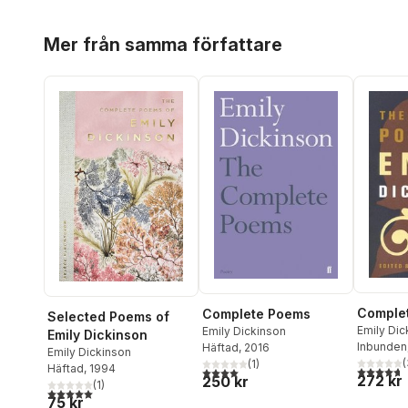
Hoppa över listan
Mer från samma författare
Comple
Complete Poems
Selected Poems of
Emily Dic
Emily Dickinson
Emily Dickinson
Herbert 
Inbunden
Häftad
, 2016
Emily Dickinson
(
(
1
)
Häftad
, 1994
4,7
utav 5 
4,0
utav 5 stjärnor. Totalt antal röster:
272 kr
250 kr
(
1
)
5,0
utav 5 stjärnor. Totalt antal röster:
75 kr