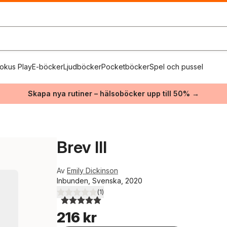
okus Play
E-böcker
Ljudböcker
Pocketböcker
Spel och pussel
Skapa nya rutiner – hälsoböcker upp till 50% →
Brev III
Av
Emily Dickinson
Inbunden, Svenska, 2020
(
1
)
5,0
utav 5 stjärnor. Totalt antal röster:
216 kr