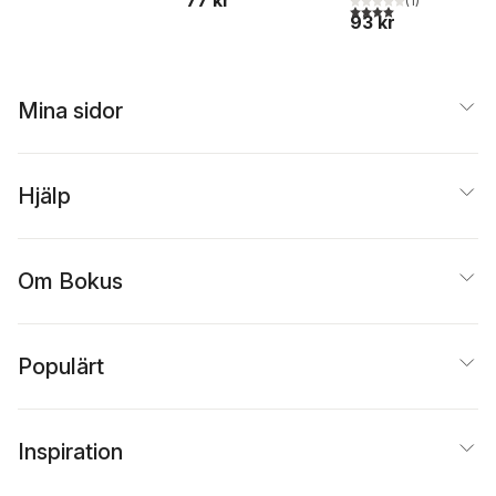
77 kr
(
1
)
4,0
utav 5 stjärnor. Tota
93 kr
Mina sidor
Hjälp
Om Bokus
Populärt
Inspiration