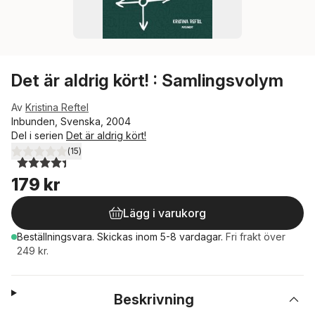
Det är aldrig kört! : Samlingsvolym
Av
Kristina Reftel
Inbunden, Svenska, 2004
Del i serien
Det är aldrig kört!
(
15
)
4,4
utav 5 stjärnor. Totalt antal röster:
179 kr
Lägg i varukorg
Beställningsvara.
Skickas
inom 5-8 vardagar
.
Fri frakt över
249 kr.
Beskrivning