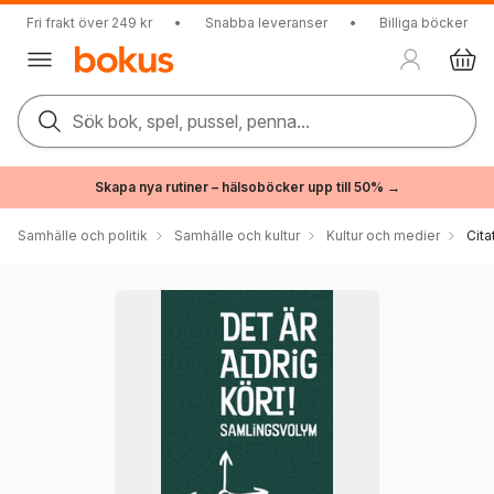
Fri frakt över 249 kr
•
Snabba leveranser
•
Billiga böcker
Sök bok, spel, pussel, penna...
Skapa nya rutiner – hälsoböcker upp till 50% →
Samhälle och politik
Samhälle och kultur
Kultur och medier
Cita