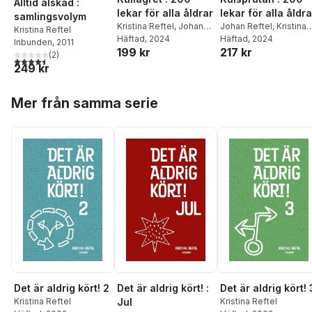
Alltid älskad :
lekar för alla åldrar
lekar för alla åldra
samlingsvolym
Kristina Reftel
,
Johan
Johan Reftel
,
Kristina
Kristina Reftel
Reftel
Häftad
,
, 2024
Henrik Brosché
Reftel
Häftad
, 2024
Inbunden
, 2011
199 kr
217 kr
(
2
)
4,5
utav 5 stjärnor. Totalt antal röster:
249 kr
Hoppa över listan
Mer från samma serie
Det är aldrig kört! 2
Det är aldrig kört! :
Det är aldrig kört! 
Kristina Reftel
Jul
Kristina Reftel