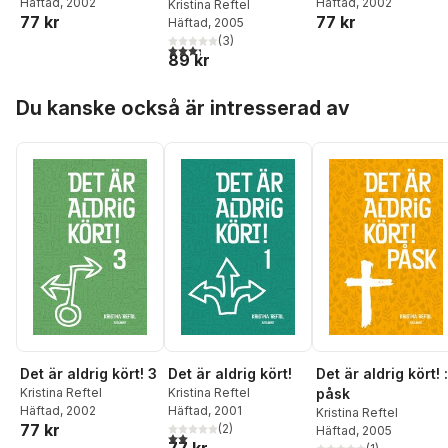
Häftad
, 2002
Häftad
, 2002
Kristina Reftel
77 kr
77 kr
Häftad
, 2005
(
3
)
3,3
utav 5 stjärnor. Totalt antal röster:
89 kr
Hoppa över listan
Du kanske också är intresserad av
Det är aldrig kört! 3
Det är aldrig kört!
Det är aldrig kört! :
Kristina Reftel
Kristina Reftel
påsk
Häftad
, 2002
Häftad
, 2001
Kristina Reftel
77 kr
(
2
)
Häftad
, 2005
2,0
utav 5 stjärnor. Totalt antal röster: