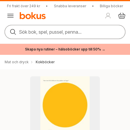
Fri frakt över 249 kr
•
Snabba leveranser
•
Billiga böcker
Sök bok, spel, pussel, penna...
Skapa nya rutiner – hälsoböcker upp till 50% →
Mat och dryck
Kokböcker