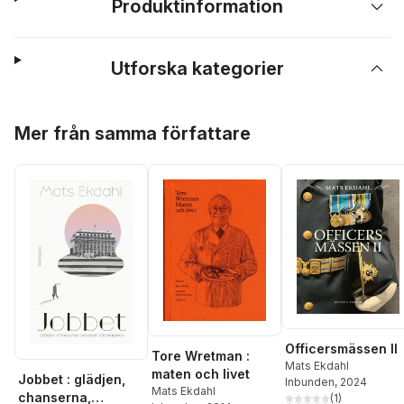
Produktinformation
Utforska kategorier
Hoppa över listan
Mer från samma författare
Officersmässen II
Tore Wretman :
Mats Ekdahl
maten och livet
Jobbet : glädjen,
Inbunden
, 2024
Mats Ekdahl
chanserna,
(
1
)