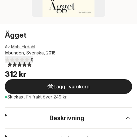
Ägget
Av
Mats Ekdahl
Inbunden, Svenska, 2018
(
1
)
5,0
utav 5 stjärnor. Totalt antal röster:
312 kr
Lägg i varukorg
Skickas
.
Fri frakt över 249 kr.
Beskrivning