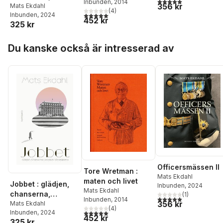
5,0
utav 5 stjärnor. Tota
Inbunden
, 2014
356 kr
livsvalen,
Mats Ekdahl
(
4
)
5,0
utav 5 stjärnor. Totalt antal röster:
Inbunden
, 2024
vänskaperna
452 kr
325 kr
Hoppa över listan
Du kanske också är intresserad av
Officersmässen II
Tore Wretman :
Mats Ekdahl
maten och livet
Jobbet : glädjen,
Inbunden
, 2024
Mats Ekdahl
chanserna,
(
1
)
5,0
utav 5 stjärnor. Tota
Inbunden
, 2014
356 kr
livsvalen,
Mats Ekdahl
(
4
)
5,0
utav 5 stjärnor. Totalt antal röster:
Inbunden
, 2024
vänskaperna
452 kr
325 kr