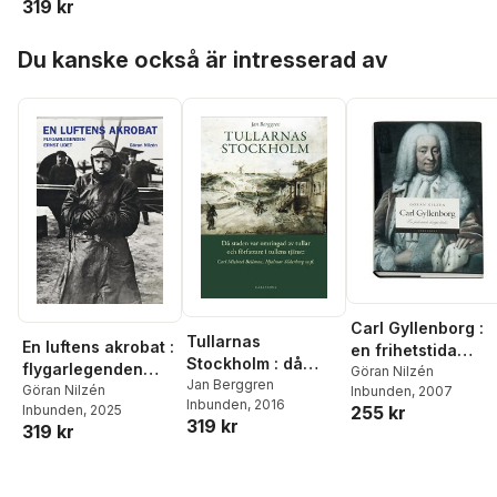
319 kr
och författare i
tullens tjänst - Carl
Hoppa över listan
Michael Bellman,
Du kanske också är intresserad av
Hjalmar Söderberg
med flera
Carl Gyllenborg :
Tullarnas
En luftens akrobat :
en frihetstida
Stockholm : då
flygarlegenden
hattpolitiker
Göran Nilzén
staden var
Jan Berggren
Ernst Udet
Göran Nilzén
Inbunden
, 2007
Inbunden
, 2016
omringad av tullar
255 kr
Inbunden
, 2025
319 kr
och författare i
319 kr
tullens tjänst - Carl
Michael Bellman,
Hjalmar Söderberg