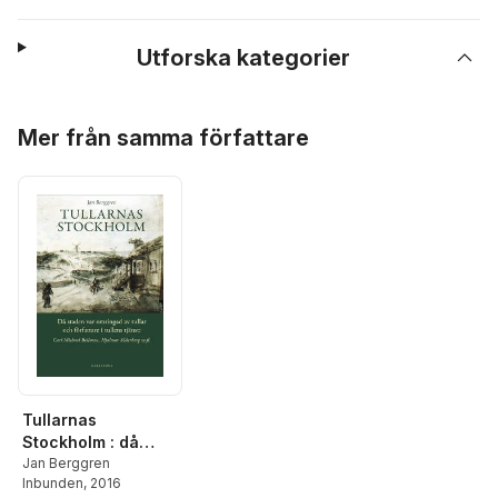
Utforska kategorier
Hoppa över listan
Mer från samma författare
Tullarnas
Stockholm : då
staden var
Jan Berggren
Inbunden
, 2016
omringad av tullar