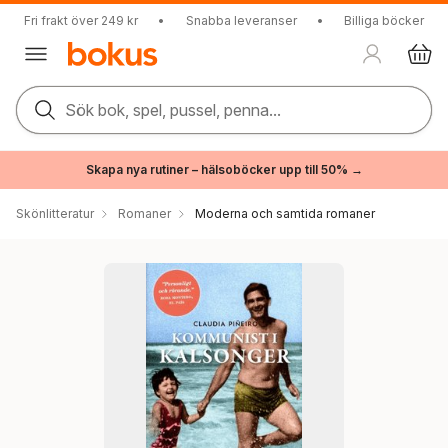
Fri frakt över 249 kr
•
Snabba leveranser
•
Billiga böcker
Sök bok, spel, pussel, penna...
Skapa nya rutiner – hälsoböcker upp till 50% →
Skönlitteratur
Romaner
Moderna och samtida romaner