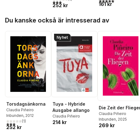
5,0
utav 5 stjärnor. Tota
3,0
utav 5 stjärnor. Totalt antal röster:
161 kr
252 kr
Hoppa över listan
Du kanske också är intresserad av
Nyhet
Torsdagsänkorna
Tuya - Hybride
Die Zeit der Fliege
Claudia Piñeiro
Ausgabe allango
Claudia Piñeiro
Inbunden
, 2012
Claudia Piñeiro
Inbunden
, 2025
(
1
)
214 kr
3,0
utav 5 stjärnor. Totalt antal röster:
269 kr
252 kr