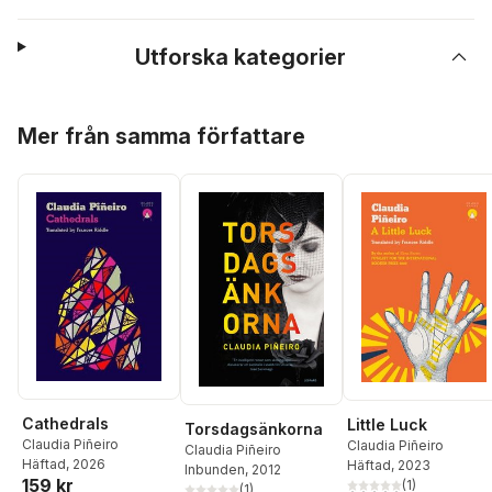
Utforska kategorier
Hoppa över listan
Mer från samma författare
Cathedrals
Little Luck
Torsdagsänkorna
Claudia Piñeiro
Claudia Piñeiro
Claudia Piñeiro
Häftad
, 2026
Häftad
, 2023
Inbunden
, 2012
159 kr
(
1
)
(
1
)