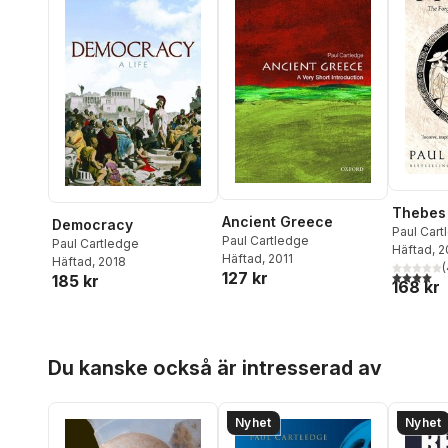
Thebes
Ancient Greece
Democracy
Paul Cart
Paul Cartledge
Paul Cartledge
Häftad
, 
Häftad
, 2011
Häftad
, 2018
(
4,0
utav 5 
127 kr
185 kr
168 kr
Hoppa över listan
Du kanske också är intresserad av
Nyhet
Nyhet