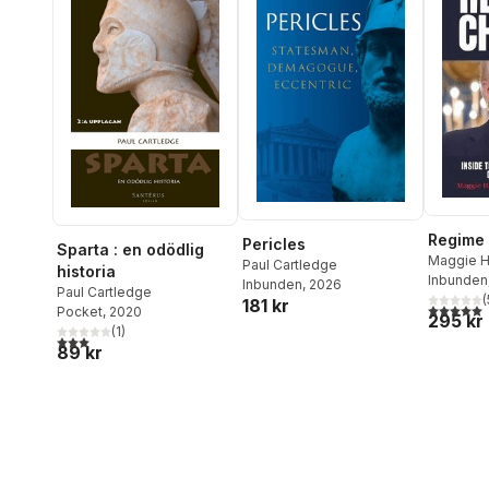
Regime
Pericles
Sparta : en odödlig
Maggie 
Paul Cartledge
historia
Jonathan
Inbunden
Inbunden
, 2026
Paul Cartledge
(
181 kr
5,0
utav 5 
Pocket
, 2020
295 kr
(
1
)
3,0
utav 5 stjärnor. Totalt antal röster:
89 kr