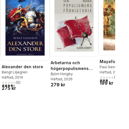
Mayafolket
Arbetarna och
Alexander den store
Paul Gendrop
högerpopulismens
Bengt Liljegren
Häftad
, 2011
förhistoria
Björn Horgby
Häftad
, 2014
(
1
)
Häftad
, 2026
3,0
utav 5 stjärnor
199 kr
(
5
)
279 kr
4,4
utav 5 stjärnor. Totalt antal röster:
al röster:
275 kr