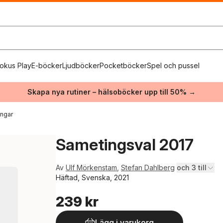
okus Play
E-böcker
Ljudböcker
Pocketböcker
Spel och pussel
Skapa nya rutiner – hälsoböcker upp till 50% →
ingar
Sametingsval 2017
Av
Ulf Mörkenstam
,
Stefan Dahlberg
och 3 till
Häftad, Svenska, 2021
239 kr
Lägg i varukorg