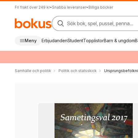
Fri frakt över 249 kr
•
Snabba leveranser
•
Billiga böcker
Sök bok, spel, pussel, penna...
Meny
Erbjudanden
Student
Topplistor
Barn & ungdom
B
Samhälle och politik
Politik och statsskick
Ursprungsbefolkn