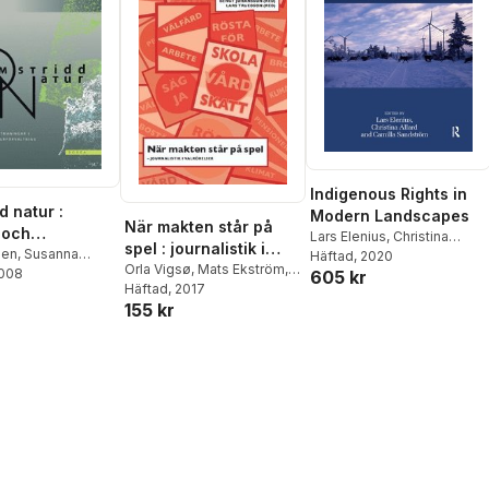
Indigenous Rights in
d natur :
Modern Landscapes
När makten står på
 och
Lars Elenius
,
Christina
spel : journalistik i
gar i nordisk
sen
,
Susanna
Allard
Häftad
,
Camilla Sandström
, 2020
valrörelser
Orla Vigsø
,
Mats Ekström
,
2008
Lars Carlsson
,
605 kr
rvaltning
Stefan Dahlberg
Häftad
, 2017
,
Karin
lund
,
Camilla
155 kr
Eriksson
,
Kajsa Falasca
,
öm
,
Eva Irene
Jesper Strömbäck
,
Marie
issel Hovik
,
Arvid
Grusell
,
Patrik Öhberg
,
na Jonsson
,
E
Nicklas Håkansson
Keskitalo
,
Kaisa
ger-Lise Saglie
,
jeggedal
,
Marie
e
,
Jan Åge Riseth
,
hrisson