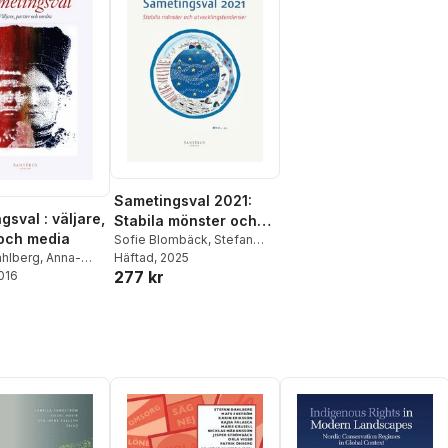
Sametingsval 2021:
sval : väljare,
Stabila mönster och
 och media
utvecklingstendenser
Sofie Blombäck
,
Stefan
Dahlberg
Häftad
, 2025
,
Ulf Mörkenstam
,
ahlberg
,
Anna-
277 kr
Ragnhild Nilsson
,
Tim
llström
2016
,
Andreas
Segerberg
,
Kåre Vernby
,
Marie Knobloch
,
lmberg
,
Patrik
ommy Möller
,
Nilsson
,
Jo Saglie
,
Sjøenden Vestli
,
erbø
,
Richard
n
,
Ragnhild
Stefan Dahlberg
,
enstam