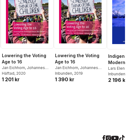
Lowering the Voting
Lowering the Voting
Indigenous Rig
Age to 16
Age to 16
Modern Land
Jan Eichhorn
,
Johannes
Jan Eichhorn
,
Johannes
Lars Elenius
,
Chri
Bergh
Inbunden
, 2019
Bergh
Häftad
, 2020
Allard
Inbunden
,
Camilla S
, 2016
1 390 kr
1 201 kr
2 196 kr