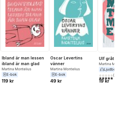
Ibland är man lessen
Oscar Levertins
Ulf gråter
ibland är man glad
vänner
Martina Monteliu
Martina Montelius
Martina Montelius
Ljudbok
2015
E-bok
E-bok
(
2
)
5,0
utav 5 stjärnor.
119 kr
49 kr
19 kr