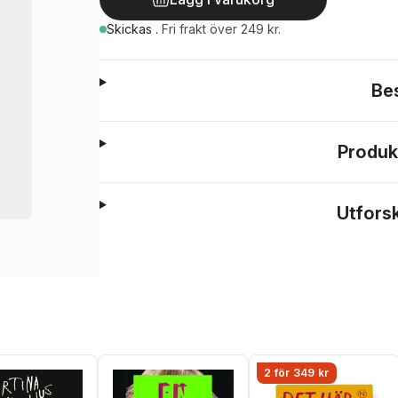
Skickas
.
Fri frakt över 249 kr.
Be
Produk
Utfors
2 för 349 kr