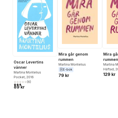
Mira går genom
Mira gå
rummen
rumme
Oscar Levertins
Martina Montelius
Martina M
vänner
Häftad
, 
E-bok
Martina Montelius
129 kr
79 kr
Pocket
, 2016
(
6
)
2,8
utav 5 stjärnor. Totalt antal röster:
89 kr