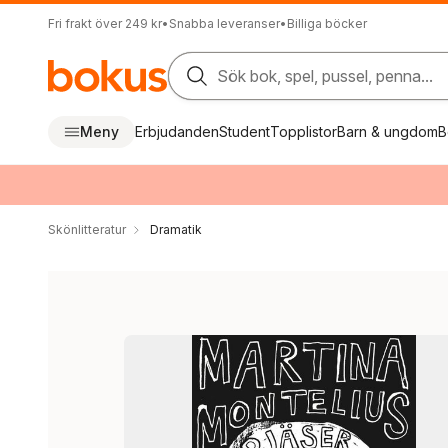
Fri frakt över 249 kr
•
Snabba leveranser
•
Billiga böcker
Sök bok, spel, pussel, penna...
Meny
Erbjudanden
Student
Topplistor
Barn & ungdom
B
Skönlitteratur
Dramatik