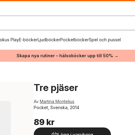
okus Play
E-böcker
Ljudböcker
Pocketböcker
Spel och pussel
Skapa nya rutiner – hälsoböcker upp till 50% →
Tre pjäser
Av
Martina Montelius
Pocket, Svenska, 2014
89 kr
Lägg i varukorg