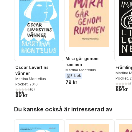
Mira går genom
rummen
Oscar Levertins
Främlin
Martina Montelius
vänner
Martina M
E-bok
Pocket
, 
Martina Montelius
79 kr
(
Pocket
, 2016
3,1
utav 5 
89 kr
(
6
)
2,8
utav 5 stjärnor. Totalt antal röster:
89 kr
Hoppa över listan
Du kanske också är intresserad av