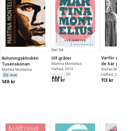
Del 39
Varför ska ma
Avlivningskliniken
Ulf gråter
de här gamla
Tusenskönan
Martina Montelius
Häftad
, 2013
pjäserna? :
Stefan Marling
,
M
Martina Montelius
(
2
)
Hildeman Sjölin
Häftad
, 2020
,
E-bok
Romateaterns
3,5
utav 5 stjärnor. Totalt antal röster:
138 kr
113 kr
Böhm
,
Kent Hägg
149 kr
Shakespeare
Ishrat Lindblad
,
L
m 2019
Ola Wong
,
Karin 
Magnus Lindman
Montelius
,
Kira v
Knorring Nordma
Smith
,
Anna Hede