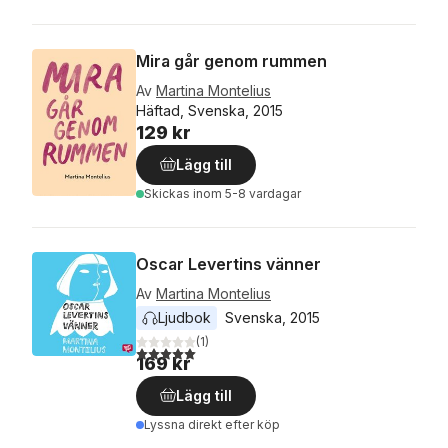
Mira går genom rummen
Av
Martina Montelius
Häftad, Svenska, 2015
129 kr
Lägg till
Skickas
inom 5-8 vardagar
Oscar Levertins vänner
Av
Martina Montelius
Ljudbok
Svenska
, 
2015
(
1
)
5,0
utav 5 stjärnor. Totalt antal röster:
169 kr
Lägg till
Lyssna direkt efter köp