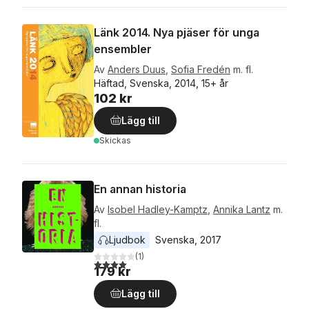
Länk 2014. Nya pjäser för unga
ensembler
Av
Anders Duus
,
Sofia Fredén
m. fl.
Häftad, Svenska, 2014, 15+ år
102 kr
Lägg till
Skickas
En annan historia
Av
Isobel Hadley-Kamptz
,
Annika Lantz
m.
fl.
Ljudbok
Svenska
, 
2017
(
1
)
4,0
utav 5 stjärnor. Totalt antal röster:
179 kr
Lägg till