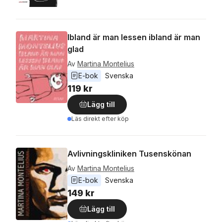
Ibland är man lessen ibland är man
glad
Av
Martina Montelius
E-bok
Svenska
119 kr
Lägg till
Läs direkt efter köp
Avlivningskliniken Tusenskönan
Av
Martina Montelius
E-bok
Svenska
149 kr
Lägg till