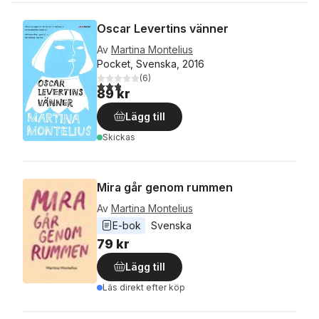
Oscar Levertins vänner
Av
Martina Montelius
Pocket, Svenska, 2016
(
6
)
2,8
utav 5 stjärnor. Totalt antal röster:
89 kr
Lägg till
Skickas
Mira går genom rummen
Av
Martina Montelius
E-bok
Svenska
79 kr
Lägg till
Läs direkt efter köp