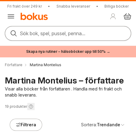
Fri frakt över 249 kr
•
Snabba leveranser
•
Billiga böcker
Sök bok, spel, pussel, penna...
Skapa nya rutiner – hälsoböcker upp till 50% →
Författare
Martina Montelius
Martina Montelius – författare
Visar alla böcker från författaren . Handla med fri frakt och
snabb leverans.
19
produkter
Filtrera
Sortera:
Trendande