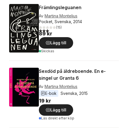
Främlingsleguanen
Av
Martina Montelius
Pocket, Svenska, 2014
(
15
)
3,1
utav 5 stjärnor. Totalt antal röster:
89 kr
Lägg till
Skickas
Sexdöd på äldreboende. En e-
singel ur Granta 6
Av
Martina Montelius
E-bok
Svenska
, 
2015
19 kr
Lägg till
Läs direkt efter köp