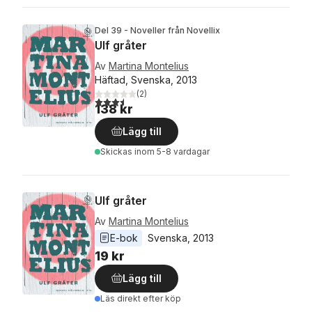
Del 39 - Noveller från Novellix
Ulf gråter
Av
Martina Montelius
Häftad, Svenska, 2013
(
2
)
3,5
utav 5 stjärnor. Totalt antal röster:
138 kr
Lägg till
Skickas
inom 5-8 vardagar
Ulf gråter
Av
Martina Montelius
E-bok
Svenska
, 
2013
19 kr
Lägg till
Läs direkt efter köp