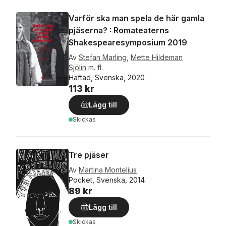
Varför ska man spela de här gamla
pjäserna? : Romateaterns
Shakespearesymposium 2019
Av
Stefan Marling
,
Mette Hildeman
Sjölin
m. fl.
Häftad, Svenska, 2020
113 kr
Lägg till
Skickas
Tre pjäser
Av
Martina Montelius
Pocket, Svenska, 2014
89 kr
Lägg till
Skickas