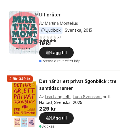
Ulf gråter
Av
Martina Montelius
Ljudbok
Svenska
, 
2015
(
2
)
5,0
utav 5 stjärnor. Totalt antal röster:
19 kr
Lägg till
Lyssna direkt efter köp
2 för 349 kr
Det här är ett privat ögonblick : tre
samtidsdramer
Av
Lisa Langseth
,
Luca Svensson
m. fl.
Häftad, Svenska, 2025
229 kr
Lägg till
Skickas