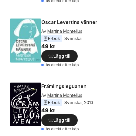
Läs direkt efter köp
Oscar Levertins vänner
Av
Martina Montelius
E-bok
Svenska
49 kr
Lägg till
Läs direkt efter köp
Främlingsleguanen
Av
Martina Montelius
E-bok
Svenska
, 
2013
49 kr
Lägg till
Läs direkt efter köp