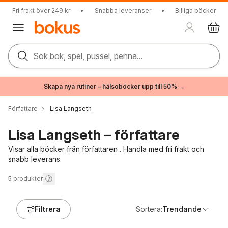
Fri frakt över 249 kr
•
Snabba leveranser
•
Billiga böcker
Sök bok, spel, pussel, penna...
Skapa nya rutiner – hälsoböcker upp till 50% →
Författare
Lisa Langseth
Lisa Langseth – författare
Visar alla böcker från författaren . Handla med fri frakt och
snabb leverans.
5
produkter
Filtrera
Sortera:
Trendande