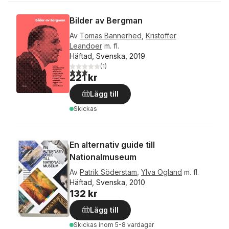
Bilder av Bergman
Av
Tomas Bannerhed
,
Kristoffer
Leandoer
m. fl.
Häftad, Svenska, 2019
(
1
)
3,0
utav 5 stjärnor. Totalt antal röster:
221 kr
Lägg till
Skickas
En alternativ guide till
Nationalmuseum
Av
Patrik Söderstam
,
Ylva Ogland
m. fl.
Häftad, Svenska, 2010
132 kr
Lägg till
Skickas
inom 5-8 vardagar