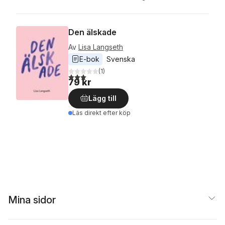
Den älskade
Av
Lisa Langseth
E-bok
Svenska
(
1
)
3,0
utav 5 stjärnor. Totalt antal röster:
79 kr
Lägg till
Läs direkt efter köp
Mina sidor