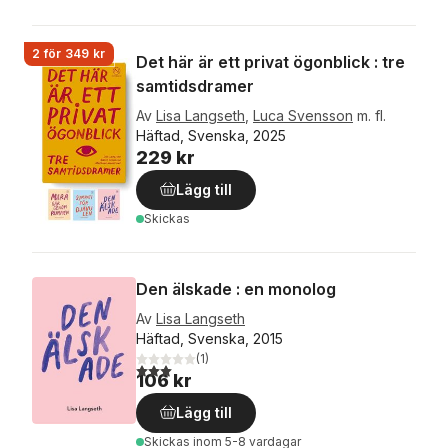
2 för 349 kr
Det här är ett privat ögonblick : tre
samtidsdramer
Av
Lisa Langseth
,
Luca Svensson
m. fl.
Häftad, Svenska, 2025
229 kr
Lägg till
Skickas
Den älskade : en monolog
Av
Lisa Langseth
Häftad, Svenska, 2015
(
1
)
3,0
utav 5 stjärnor. Totalt antal röster:
106 kr
Lägg till
Skickas
inom 5-8 vardagar