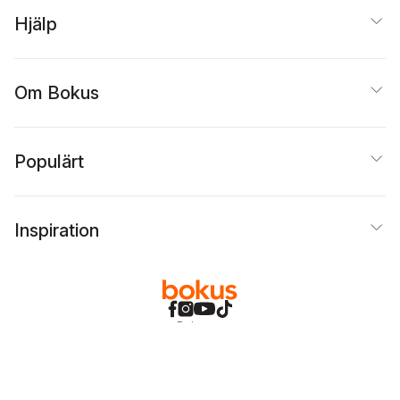
Hjälp
Om Bokus
Populärt
Inspiration
Bokus
@
Cookies
Anpassa cookies
Integritetspolicy
Köpvillkor