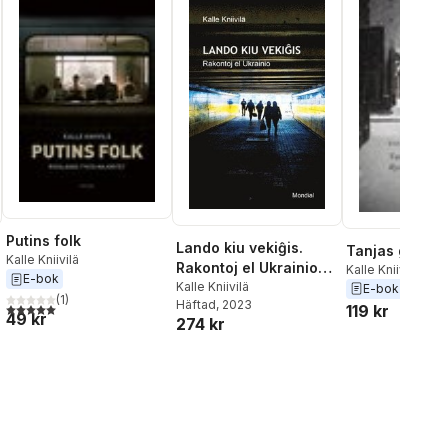
Putins folk
Lando kiu vekiĝis.
Tanjas gata
Kalle Kniivilä
Rakontoj el Ukrainio
Kalle Kniivilä
E-bok
(Raportoj en
Kalle Kniivilä
E-bok
(
1
)
Häftad
, 2023
Esperanto)
5,0
utav 5 stjärnor. Totalt antal röster:
119 kr
49 kr
274 kr