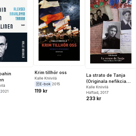
Krim tillhör oss
 pahin
La strato de Tanja
Kalle Kniivilä
en
(Originala nefikcia
E-bok
2015
vilä
rakonto en Esperanto)
Kalle Kniivilä
119 kr
2021
Häftad
, 2017
233 kr