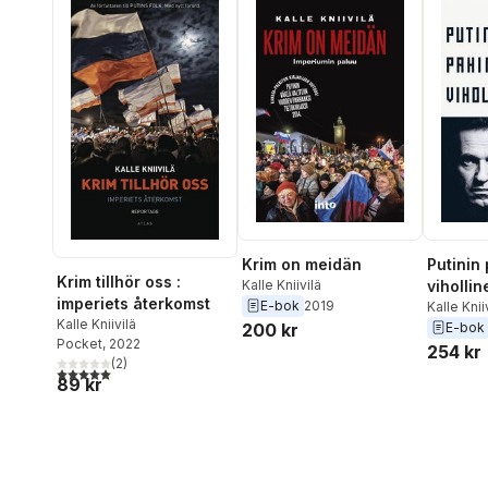
Krim on meidän
Putinin
Krim tillhör oss :
Kalle Kniivilä
vihollin
imperiets återkomst
E-bok
2019
Kalle Knii
Kalle Kniivilä
200 kr
E-bok
Pocket
, 2022
254 kr
(
2
)
5,0
utav 5 stjärnor. Totalt antal röster:
89 kr