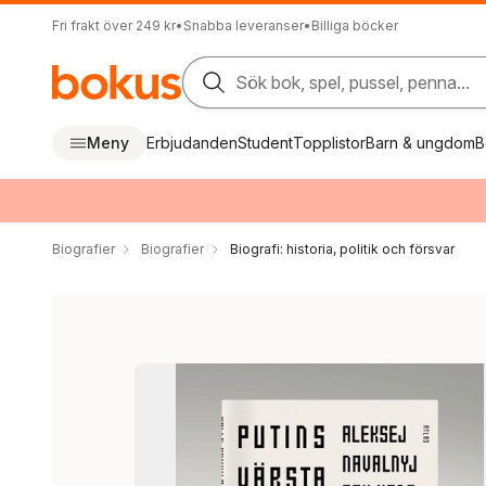
Fri frakt över 249 kr
•
Snabba leveranser
•
Billiga böcker
Sök bok, spel, pussel, penna...
Meny
Erbjudanden
Student
Topplistor
Barn & ungdom
B
Biografier
Biografier
Biografi: historia, politik och försvar