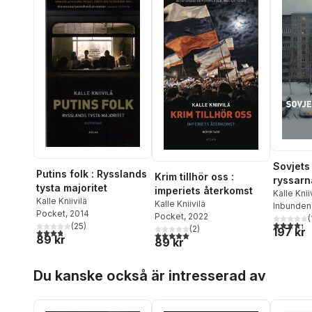
Sovjets
Putins folk : Rysslands
Krim tillhör oss :
ryssarn
tysta majoritet
imperiets återkomst
Kalle Knii
Kalle Kniivilä
Kalle Kniivilä
Inbunden
Pocket
, 2014
Pocket
, 2022
(
4,3
utav 5 
(
25
)
(
2
)
197 kr
3,8
utav 5 stjärnor. Totalt antal röster:
5,0
utav 5 stjärnor. Totalt antal röster:
89 kr
89 kr
Hoppa över listan
Du kanske också är intresserad av