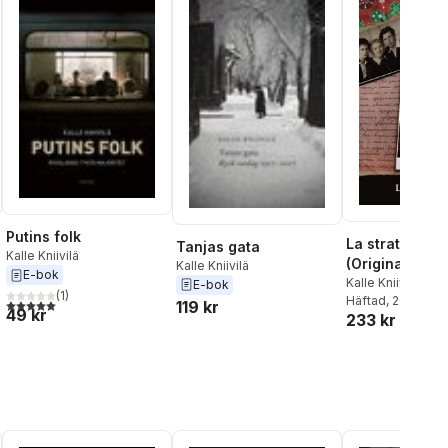
Putins folk
La strato de T
Tanjas gata
Kalle Kniivilä
(Originala nef
Kalle Kniivilä
E-bok
rakonto en Es
Kalle Kniivilä
E-bok
(
1
)
Häftad
, 2017
5,0
utav 5 stjärnor. Totalt antal röster:
119 kr
49 kr
233 kr