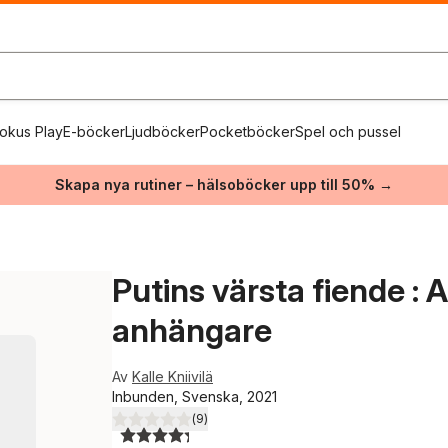
okus Play
E-böcker
Ljudböcker
Pocketböcker
Spel och pussel
Skapa nya rutiner – hälsoböcker upp till 50% →
Putins värsta fiende : 
anhängare
Av
Kalle Kniivilä
Inbunden, Svenska, 2021
(
9
)
4,3
utav 5 stjärnor. Totalt antal röster: