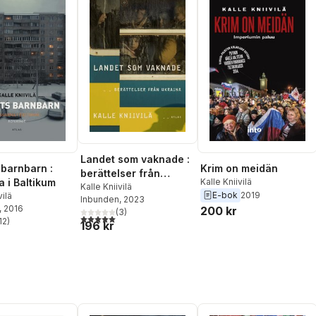
Landet som vaknade :
Krim on meidän
 barnbarn :
berättelser från
Kalle Kniivilä
a i Baltikum
Ukraina
Kalle Kniivilä
E-bok
2019
vilä
Inbunden
, 2023
, 2016
200 kr
(
3
)
5,0
utav 5 stjärnor. Totalt antal röster:
12
)
196 kr
stjärnor. Totalt antal röster: