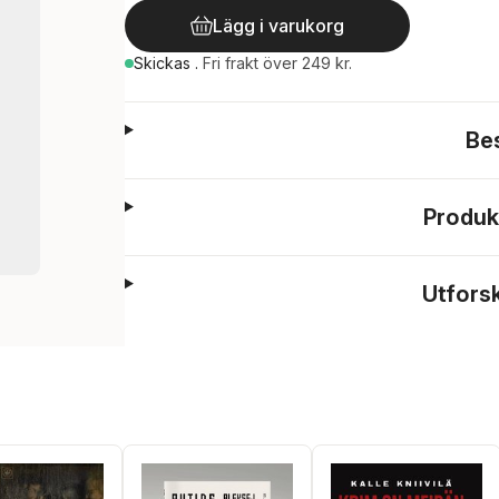
Lägg i varukorg
Skickas
.
Fri frakt över 249 kr.
Be
Produk
Utfors