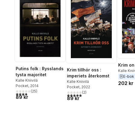
Krim on
Putins folk : Rysslands
Krim tillhör oss :
Kalle Knii
tysta majoritet
imperiets återkomst
E-bok
Kalle Kniivilä
Kalle Kniivilä
202 kr
Pocket
, 2014
Pocket
, 2022
(
25
)
(
2
)
3,8
utav 5 stjärnor. Totalt antal röster:
5,0
utav 5 stjärnor. Totalt antal röster:
89 kr
89 kr