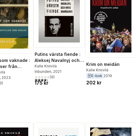
Putins värsta fiende :
som vaknade :
Aleksej Navalnyj och
Krim on meidän
lser från
hans anhängare
Kalle Kniivilä
Kalle Kniivilä
Inbunden
, 2021
vilä
E-bok
2019
(
9
)
, 2023
4,3
utav 5 stjärnor. Totalt antal röster:
202 kr
175 kr
3
)
stjärnor. Totalt antal röster: