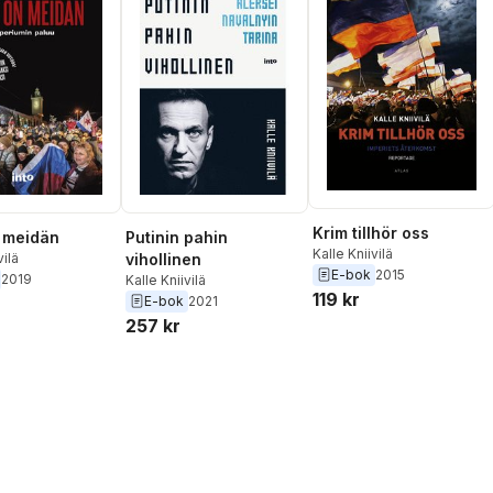
Krim tillhör oss
 meidän
Putinin pahin
Kalle Kniivilä
vilä
vihollinen
E-bok
2015
2019
Kalle Kniivilä
119 kr
E-bok
2021
257 kr