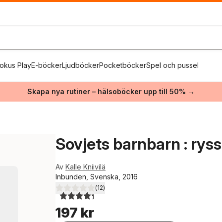
okus Play
E-böcker
Ljudböcker
Pocketböcker
Spel och pussel
Skapa nya rutiner – hälsoböcker upp till 50% →
Sovjets barnbarn : ryss
Av
Kalle Kniivilä
Inbunden, Svenska, 2016
(
12
)
4,3
utav 5 stjärnor. Totalt antal röster:
197 kr