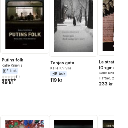
Putins folk
La strato de T
Tanjas gata
Kalle Kniivilä
(Originala nef
Kalle Kniivilä
E-bok
rakonto en Es
Kalle Kniivilä
E-bok
(
1
)
Häftad
, 2017
5,0
utav 5 stjärnor. Totalt antal röster:
119 kr
49 kr
233 kr