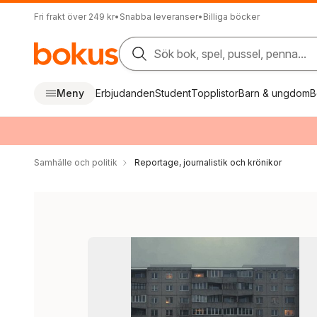
Fri frakt över 249 kr
•
Snabba leveranser
•
Billiga böcker
Sök bok, spel, pussel, penna...
Meny
Erbjudanden
Student
Topplistor
Barn & ungdom
B
Samhälle och politik
Reportage, journalistik och krönikor