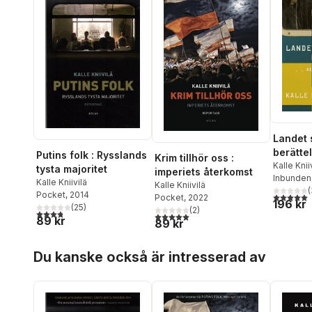
Landet 
berätte
Putins folk : Rysslands
Krim tillhör oss :
Ukraina
Kalle Knii
tysta majoritet
imperiets återkomst
Inbunden
Kalle Kniivilä
Kalle Kniivilä
(
Pocket
, 2014
5,0
utav 5 
Pocket
, 2022
196 kr
(
25
)
(
2
)
3,8
utav 5 stjärnor. Totalt antal röster:
5,0
utav 5 stjärnor. Totalt antal röster:
89 kr
89 kr
Hoppa över listan
Du kanske också är intresserad av