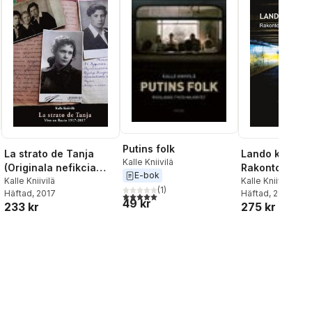
Putins folk
La strato de Tanja
Lando kiu veki
Kalle Kniivilä
(Originala nefikcia
Rakontoj el Uk
E-bok
rakonto en Esperanto)
Kalle Kniivilä
(Raportoj en
Kalle Kniivilä
(
1
)
Häftad
, 2017
Häftad
, 2023
Esperanto)
5,0
utav 5 stjärnor. Totalt antal röster:
49 kr
233 kr
275 kr