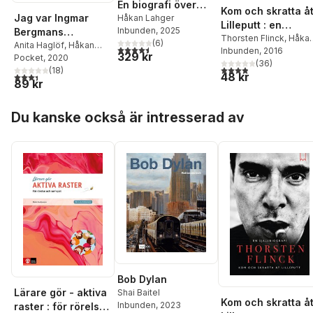
En biografi över
Kom och skratta å
Jag var Ingmar
Stig Claesson
Håkan Lahger
Lilleputt : en
Inbunden
, 2025
Bergmans
självbiografi
Thorsten Flinck
,
Håka
(
6
)
hushållerska
Anita Haglöf
,
Håkan
4,5
utav 5 stjärnor. Totalt antal röster:
Lahger
Inbunden
, 2016
329 kr
Lahger
Pocket
, 2020
(
36
)
3,9
utav 5 stjärnor. Tota
(
18
)
48 kr
3,4
utav 5 stjärnor. Totalt antal röster:
89 kr
Hoppa över listan
Du kanske också är intresserad av
Bob Dylan
Lärare gör - aktiva
Shai Baitel
Kom och skratta å
Inbunden
, 2023
raster : för rörelse