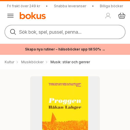
Fri frakt över 249 kr
•
Snabba leveranser
•
Billiga böcker
Sök bok, spel, pussel, penna...
Skapa nya rutiner – hälsoböcker upp till 50% →
Kultur
Musikböcker
Musik: stilar och genrer