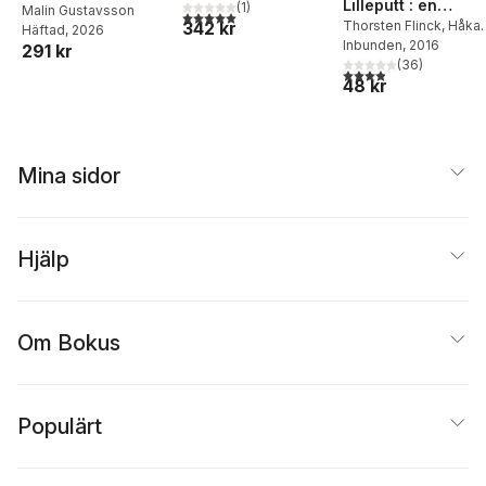
Lilleputt : en
(
1
)
och samspel
Malin Gustavsson
5,0
utav 5 stjärnor. Totalt antal röster:
självbiografi
Thorsten Flinck
,
Håka
342 kr
Häftad
, 2026
Lahger
Inbunden
, 2016
291 kr
(
36
)
3,9
utav 5 stjärnor. Tota
48 kr
Mina sidor
Hjälp
Om Bokus
Populärt