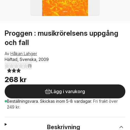
Proggen : musikrörelsens uppgång
och fall
Av
Håkan Lahger
Häftad, Svenska, 2009
(
1
)
3,0
utav 5 stjärnor. Totalt antal röster:
268 kr
Lägg i varukorg
Beställningsvara.
Skickas
inom 5-8 vardagar
.
Fri frakt över
249 kr.
Beskrivning