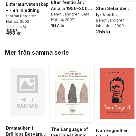
Efter femtio år :
Litteraturvetenskap
Aniara 1956-2006 :
Sten Selander :
- - en inledning
föredrag vid ett
Bengt Landgren
,
Sara
lyrik och
Staffan Bergsten
,
Danius
Häftad
,
, 2007
Kjell Espmark
,
symposium i Kungl.
litteraturkritik 191
Bengt Landgren
Carina Burman
Häftad
, 2002
,
Anders
167 kr
Johan Lundberg
,
Marie
Inbunden
, 2009
Vitterhetsakademie
1957
Cullhed
,
(
Horace
6
)
3,7
utav 5 stjärnor. Totalt antal röster:
Louise Ramnefalk
,
255 kr
453 kr
Engdahl
,
Eva Haettner
n 12 oktober 2006
Johan Stenström
,
Aurelius
,
Stina Hansson
,
Johan Wrede
Stefan Jonsson
,
Bengt
Hoppa över listan
Landgren
,
Lisbeth
Mer från samma serie
Larsson
,
Anders
Olsson
,
Anders Palm
,
Lars-Åke Skalin
,
Johan
Svedjedal
,
Boel Westin
Dramatiken i
The Language of
Ivan Engnell en
Bröllops Besvärs
the Oldest Runic