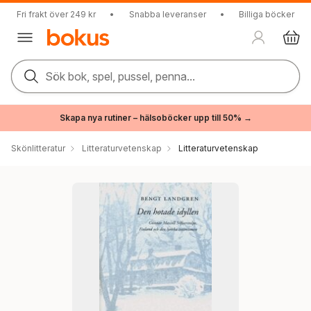
Fri frakt över 249 kr
•
Snabba leveranser
•
Billiga böcker
Sök bok, spel, pussel, penna...
Skapa nya rutiner – hälsoböcker upp till 50% →
Skönlitteratur
Litteraturvetenskap
Litteraturvetenskap