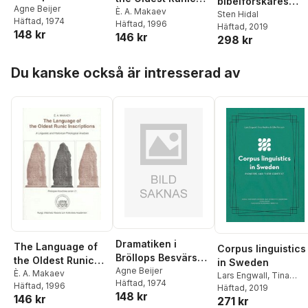
bibelforskares
Ihugkommelse : EN
Agne Beijer
Inscriptions : A
È. A. Makaev
bana
Sten Hidal
Häftad
, 1974
TIDSBILD OCH ETT
Häftad
, 1996
Linguistic and
Häftad
, 2019
148 kr
146 kr
TOLKNINGSFÖRSÖ
298 kr
Historical-
K
Philological
Hoppa över listan
Analysis
Du kanske också är intresserad av
Dramatiken i
The Language of
Corpus linguistics
Bröllops Besvärs
the Oldest Runic
in Sweden
Ihugkommelse : EN
Agne Beijer
Inscriptions : A
È. A. Makaev
Lars Engwall
,
Tina
Häftad
, 1974
TIDSBILD OCH ETT
Häftad
, 1996
Linguistic and
Hedmo
Häftad
, 2019
,
Olle Persson
148 kr
146 kr
TOLKNINGSFÖRSÖ
271 kr
Historical-