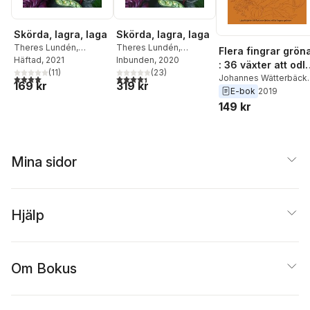
Skörda, lagra, laga
Skörda, lagra, laga
Theres Lundén
,
Theres Lundén
,
Flera fingrar grön
Johannes Wätterbäck
Häftad
, 2021
Johannes Wätterbäck
Inbunden
, 2020
: 36 växter att odl
(
11
)
(
23
)
4,0
utav 5 stjärnor. Totalt antal röster:
4,4
utav 5 stjärnor. Totalt antal röster:
i din trädgård
Johannes Wätterbäck
,
169 kr
319 kr
Theres Lundén
E-bok
2019
149 kr
Mina sidor
Hjälp
Om Bokus