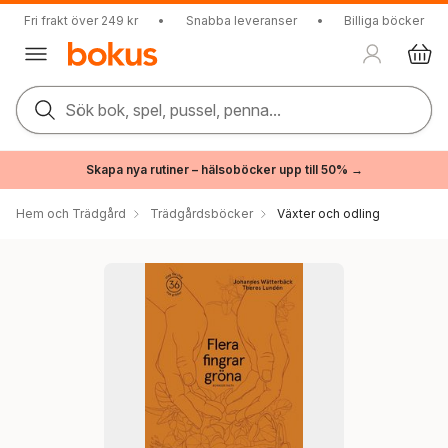
Fri frakt över 249 kr
•
Snabba leveranser
•
Billiga böcker
Sök bok, spel, pussel, penna...
Skapa nya rutiner – hälsoböcker upp till 50% →
Hem och Trädgård
Trädgårdsböcker
Växter och odling