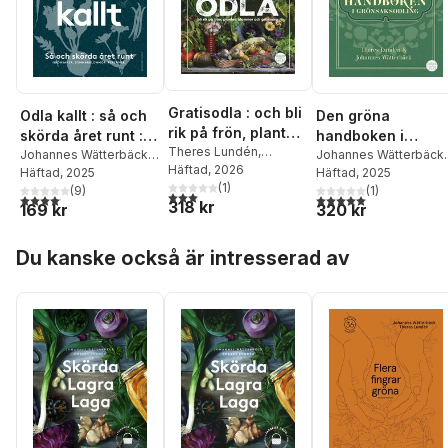
Gratisodla : och bli
Odla kallt : så och
Den gröna
rik på frön, plantor,
skörda året runt :
handboken i
blommor och
Theres Lundén
,
grönsaker,
Johannes Wätterbäck
,
grönsaksodling
Johannes Wätterbäck
,
Johannes Wätterbäck
Häftad
, 2026
grönsaker
Theres Lundén
Häftad
, 2025
Theres Lundén
Häftad
, 2025
sommarblommor,
(
1
)
(
9
)
(
1
)
perenner
3,0
utav 5 stjärnor. Totalt antal röster:
4,1
utav 5 stjärnor. Totalt antal röster:
5,0
utav 5 stjärnor. Tota
318 kr
169 kr
320 kr
Hoppa över listan
Du kanske också är intresserad av