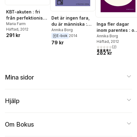
KBT-akuten : fri
Det är ingen fara,
från perfektionism,
Inga fler dagar
du är människa :
kontrollbehov,
Maria Farm
Häftad
, 2012
inom parentes : o
livsbetraktelser
Annika Borg
konflikträdsla och
291 kr
E-bok
2014
livet, döden och
Annika Borg
andra
Häftad
, 2012
79 kr
sorgen
relationsproblem
(
2
)
4,5
utav 5 stjärnor. Tota
282 kr
Mina sidor
Hjälp
Om Bokus