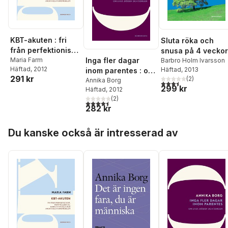
KBT-akuten : fri
Sluta röka och
från perfektionism,
snusa på 4 veckor
Inga fler dagar
kontrollbehov,
Maria Farm
Barbro Holm Ivarsson
Häftad
, 2012
Häftad
, 2013
inom parentes : om
konflikträdsla och
291 kr
(
2
)
livet, döden och
Annika Borg
andra
3,5
utav 5 stjärnor. Tota
299 kr
Häftad
, 2012
sorgen
relationsproblem
(
2
)
4,5
utav 5 stjärnor. Totalt antal röster:
282 kr
Hoppa över listan
Du kanske också är intresserad av