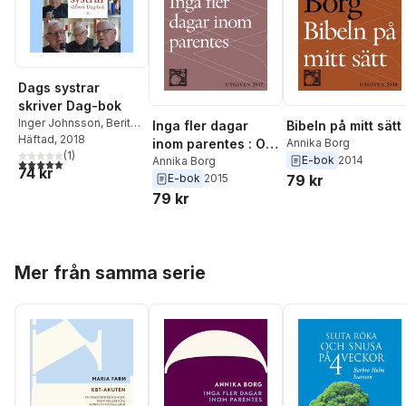
Dags systrar
skriver Dag-bok
Inger Johnsson
,
Berit
Inga fler dagar
Bibeln på mitt sätt
Simonsson
Häftad
, 2018
,
Johanna
inom parentes : Om
Annika Borg
Andersson
(
1
)
,
Annika
E-bok
2014
livet, döden och
Annika Borg
5,0
utav 5 stjärnor. Totalt antal röster:
74 kr
Borg
,
Marie Alvhäll
,
E-bok
2015
79 kr
sorgen
Katriina Fyrlund
,
Kiki
79 kr
Pettersson
,
Sofia Lilly
Jönsson
,
Eva Hamberg
,
Ingegerd Källström
,
Ann
Lång
,
Anna Greek
,
Hoppa över listan
Mer från samma serie
Kerstin Persson