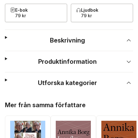
E-bok
Ljudbok
79 kr
79 kr
Beskrivning
Produktinformation
Utforska kategorier
Hoppa över listan
Mer från samma författare