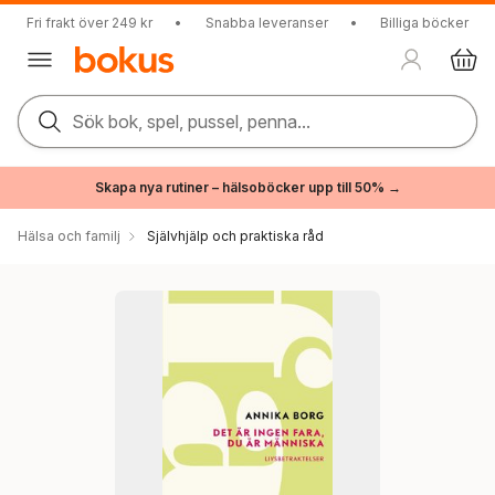
Fri frakt över 249 kr
•
Snabba leveranser
•
Billiga böcker
Sök bok, spel, pussel, penna...
Skapa nya rutiner – hälsoböcker upp till 50% →
Hälsa och familj
Självhjälp och praktiska råd