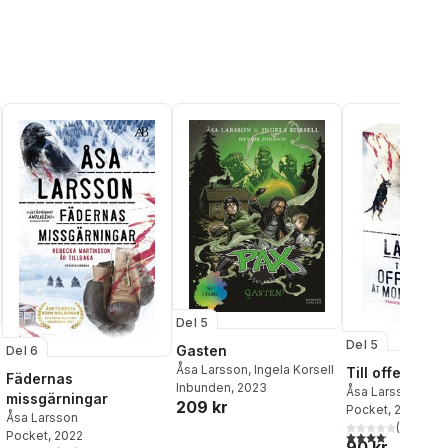
Del 5
Del 5
Gasten
Del 6
Åsa Larsson
,
Ingela Korsell
Till offer åt M
Fädernas
Inbunden
, 2023
Åsa Larsson
missgärningar
209 kr
Pocket
, 2013
Åsa Larsson
(
170
)
Pocket
, 2022
4,1
utav 5 stjärnor.
90 kr