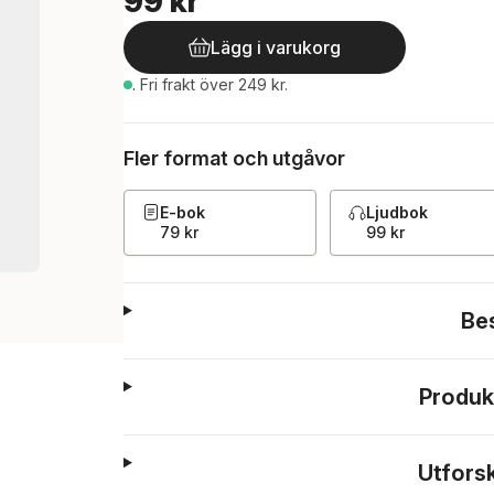
99 kr
Lägg i varukorg
.
Fri frakt över 249 kr.
Fler format och utgåvor
E-bok
Ljudbok
79 kr
99 kr
Be
Produk
Utfors