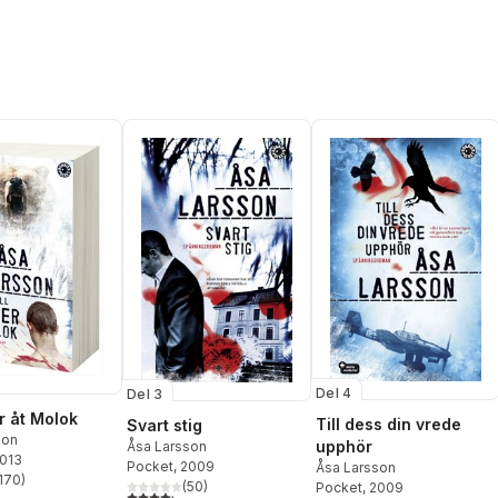
Del 4
Del 3
er åt Molok
Till dess din vrede
Svart stig
son
upphör
Åsa Larsson
2013
Pocket
, 2009
Åsa Larsson
170
)
(
50
)
Pocket
, 2009
stjärnor. Totalt antal röster:
4,2
utav 5 stjärnor. Totalt antal röster: