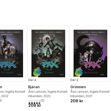
Del 4
Del 2
en
Bjäran
Grimmen
son
,
Ingela Korsell
Åsa Larsson
,
Ingela Korsell
Åsa Larsson
,
Ingela Korsell
, 2022
Inbunden
, 2022
Inbunden
, 2021
209 kr
1
)
(
2
)
stjärnor. Totalt antal röster:
5,0
utav 5 stjärnor. Totalt antal röster:
209 kr