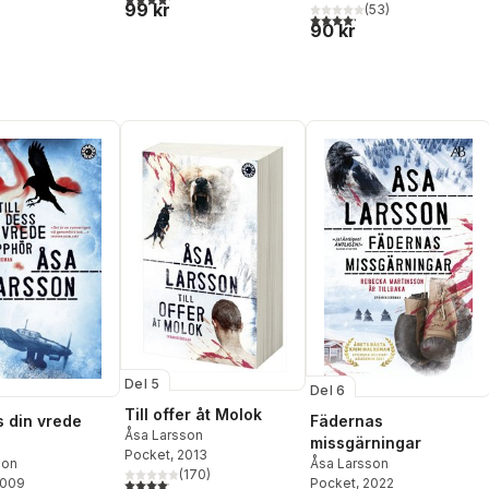
99 kr
(
53
)
4,2
utav 5 stjärnor. Totalt ant
90 kr
Del 5
Del 6
Till offer åt Molok
s din vrede
Fädernas
Åsa Larsson
missgärningar
Pocket
, 2013
son
Åsa Larsson
(
170
)
2009
Pocket
, 2022
4,1
utav 5 stjärnor. Totalt antal röster: