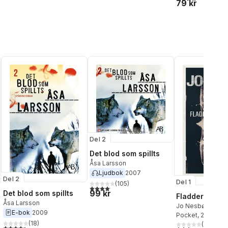
79 kr
al röster:
Del 2
Det blod som spillts
Åsa Larsson
Ljudbok
2007
Del 2
Del 1
(
105
)
4,1
utav 5 stjärnor. Totalt antal röster:
99 kr
Det blod som spillts
Fladdermusm
Åsa Larsson
Jo Nesbø
E-bok
2009
Pocket
, 2016
(
18
)
(
28
)
4,4
utav 5 stjärnor. Totalt antal röster:
3,4
utav 5 stjärnor