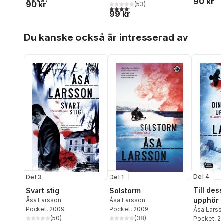
90 kr
90 kr
(
53
)
4,2
utav 5 stjärnor. Totalt antal röster:
99 kr
Hoppa över listan
Du kanske också är intresserad av
Del 4
Del 3
Del 1
Till des
Svart stig
Solstorm
upphör
Åsa Larsson
Åsa Larsson
Pocket
, 2009
Pocket
, 2009
Åsa Lars
(
50
)
(
38
)
Pocket
, 