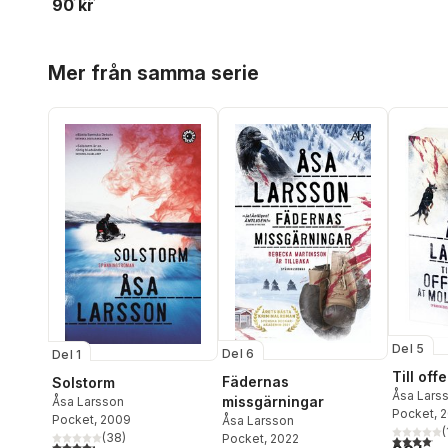
90 kr
Hoppa över listan
Mer från samma serie
Del 5
Del 6
Del 1
Till off
Fädernas
Solstorm
Åsa Lars
missgärningar
Åsa Larsson
Pocket
, 
Pocket
, 2009
Åsa Larsson
(
(
38
)
Pocket
, 2022
4,1
utav 5 
4,3
utav 5 stjärnor. Totalt antal röster: