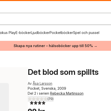
okus Play
E-böcker
Ljudböcker
Pocketböcker
Spel och pussel
Skapa nya rutiner – hälsoböcker upp till 50% →
Det blod som spillts
Av
Åsa Larsson
Pocket, Svenska, 2009
Del 2 i serien
Rebecka Martinsson
(
70
)
4,0
utav 5 stjärnor. Totalt antal röster: