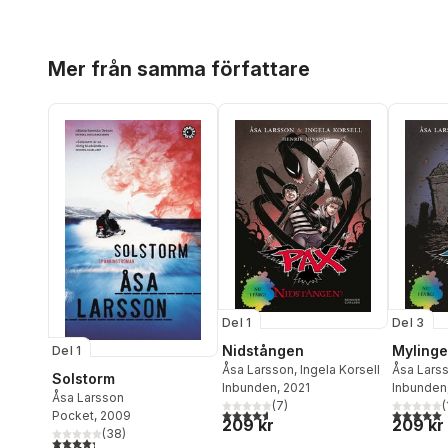
Hoppa över listan
Mer från samma författare
Del 1
Del 3
Nidstången
Myling
Del 1
Åsa Larsson
,
Ingela Korsell
Åsa Lars
Solstorm
Inbunden
, 2021
Inbunden
Åsa Larsson
(
7
)
(
4,6
utav 5 stjärnor. Totalt antal röster:
5,0
utav 5 
Pocket
, 2009
209 kr
209 kr
(
38
)
4,3
utav 5 stjärnor. Totalt antal röster: