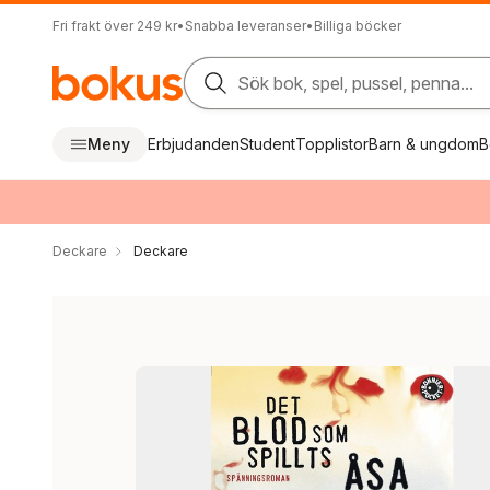
Fri frakt över 249 kr
•
Snabba leveranser
•
Billiga böcker
Sök bok, spel, pussel, penna...
Meny
Erbjudanden
Student
Topplistor
Barn & ungdom
B
Deckare
Deckare