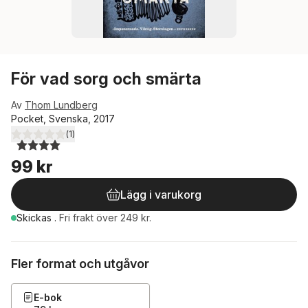
För vad sorg och smärta
Av
Thom Lundberg
Pocket, Svenska, 2017
(
1
)
4,0
utav 5 stjärnor. Totalt antal röster:
99 kr
Lägg i varukorg
Skickas
.
Fri frakt över 249 kr.
Fler format och utgåvor
E-bok