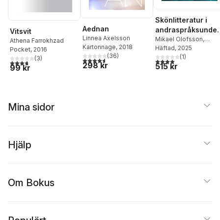
Skönlitteratur i
Aednan
andraspråksunder
Vitsvit
Linnea Axelsson
isningen
Mikael Olofsson
,
Athena Farrokhzad
Kartonnage
, 2018
Kristina Aldén
Häftad
, 2025
,
Maria
Symposium 2025
Pocket
, 2016
(
36
)
Wiksten
(
1
)
(
3
)
4,6
utav 5 stjärnor. Totalt antal röster:
4,0
utav 5 stjärnor. Tota
3,7
utav 5 stjärnor. Totalt antal röster:
298 kr
515 kr
99 kr
Mina sidor
Hjälp
Om Bokus