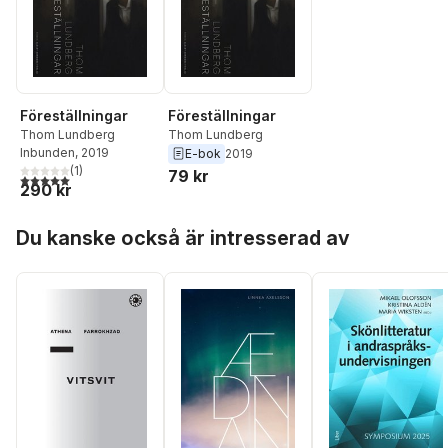
Föreställningar
Föreställningar
Thom Lundberg
Thom Lundberg
Inbunden
, 2019
E-bok
2019
(
1
)
79 kr
5,0
utav 5 stjärnor. Totalt antal röster:
290 kr
Hoppa över listan
Du kanske också är intresserad av