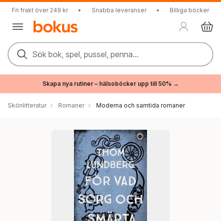
Fri frakt över 249 kr
•
Snabba leveranser
•
Billiga böcker
Sök bok, spel, pussel, penna...
Skapa nya rutiner – hälsoböcker upp till 50% →
Skönlitteratur
Romaner
Moderna och samtida romaner