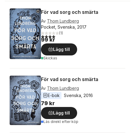
För vad sorg och smärta
Av
Thom Lundberg
Pocket, Svenska, 2017
(
1
)
4,0
utav 5 stjärnor. Totalt antal röster:
99 kr
Lägg till
Skickas
För vad sorg och smärta
Av
Thom Lundberg
E-bok
Svenska
, 
2016
79 kr
Lägg till
Läs direkt efter köp