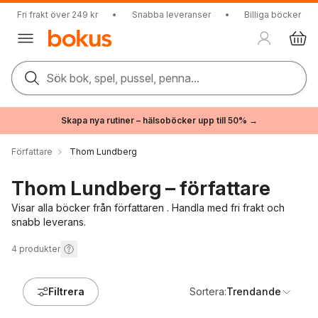
Fri frakt över 249 kr
•
Snabba leveranser
•
Billiga böcker
Sök bok, spel, pussel, penna...
Skapa nya rutiner – hälsoböcker upp till 50% →
Författare
Thom Lundberg
Thom Lundberg – författare
Visar alla böcker från författaren . Handla med fri frakt och
snabb leverans.
4
produkter
Filtrera
Sortera:
Trendande