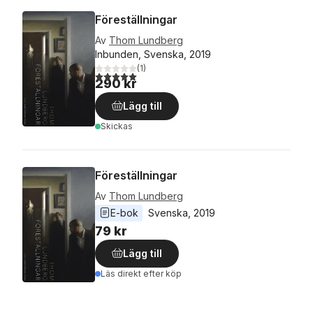
Föreställningar
Av
Thom Lundberg
Inbunden, Svenska, 2019
(
1
)
5,0
utav 5 stjärnor. Totalt antal röster:
290 kr
Lägg till
Skickas
Föreställningar
Av
Thom Lundberg
E-bok
Svenska
, 
2019
79 kr
Lägg till
Läs direkt efter köp