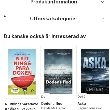
Produktinformation
Utforska kategorier
Hoppa över listan
Du kanske också är intresserad av
Del 1
Del 2
Dödens flod
Aska
Njutningsparadoxe
Dervla McTiernan
Ragnar Jónasson
n : ökad livskvalitet