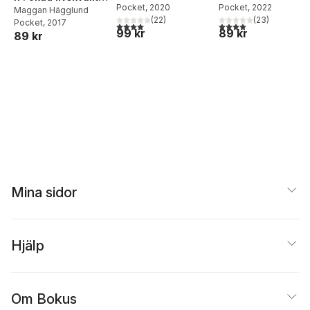
Pocket
, 2020
Pocket
, 2022
med ett glas mindre
Maggan Hägglund
(
22
)
(
23
)
Pocket
, 2017
4,0
utav 5 stjärnor. Totalt antal röster:
4,0
utav 5 stjärnor. Tota
99 kr
89 kr
89 kr
Mina sidor
Hjälp
Om Bokus