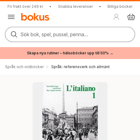
Fri frakt över 249 kr
•
Snabba leveranser
•
Billiga böcker
Sök bok, spel, pussel, penna...
Skapa nya rutiner – hälsoböcker upp till 50% →
Språk och ordböcker
Språk: referensverk och allmänt