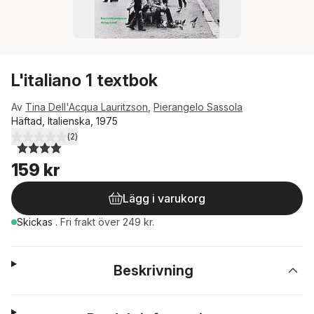
L'italiano 1 textbok
Av
Tina Dell'Acqua Lauritzson
,
Pierangelo Sassola
Häftad, Italienska, 1975
(
2
)
4,0
utav 5 stjärnor. Totalt antal röster:
159 kr
Lägg i varukorg
Skickas
.
Fri frakt över 249 kr.
Beskrivning