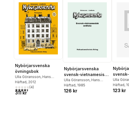
Nybörjarsvenska
Nybörj
Nybörjarsvenska
övningsbok
svensk-
svensk-vietnamesisk
Ulla Göransson
,
Hans
ordlista
Ulla Gör
ordlista
Ulla Göransson
,
Hans
Lindholm
Häftad
, 2012
Lindholm
Häftad
, 
Lindholm
Häftad
, 1985
(
4
)
4,5
utav 5 stjärnor. Totalt antal röster:
123 kr
126 kr
311 kr