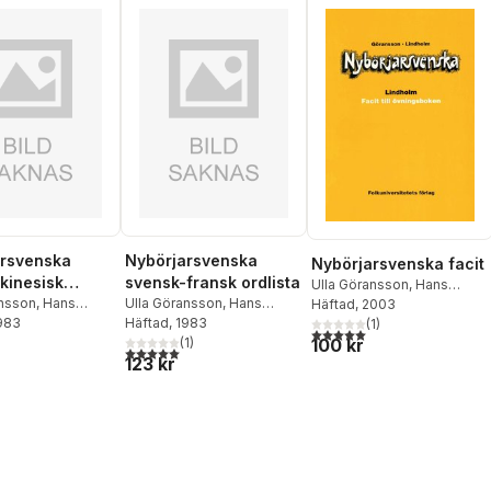
arsvenska
Nybörjarsvenska
Nybörjarsvenska facit
kinesisk
svensk-fransk ordlista
Ulla Göransson
,
Hans
ansson
,
Hans
Ulla Göransson
,
Hans
Lindholm
Häftad
, 2003
1983
Lindholm
Häftad
, 1983
(
1
)
5,0
utav 5 stjärnor. Totalt ant
100 kr
(
1
)
5,0
utav 5 stjärnor. Totalt antal röster:
123 kr