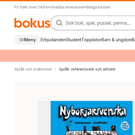
Fri frakt över 249 kr
•
Snabba leveranser
•
Billiga böcker
Sök bok, spel, pussel, penna...
Meny
Erbjudanden
Student
Topplistor
Barn & ungdom
B
Språk och ordböcker
Språk: referensverk och allmänt