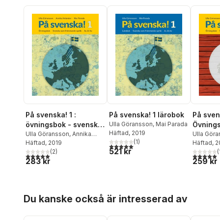
På svenska! 1 :
På svenska! 1 lärobok
På sven
övningsbok - svenska
Ulla Göransson
,
Mai Parada
Övning
Häftad
, 2019
som främmande språk
Ulla Göransson
,
Annika
Ulla Gör
(
1
)
Helander
Häftad
, 2019
,
Mai Parada
Helander
Häftad
, 
A1 & A2
5,0
utav 5 stjärnor. Totalt antal röster:
521 kr
(
2
)
(
5,0
utav 5 stjärnor. Totalt antal röster:
5,0
utav 5 
283 kr
259 kr
Hoppa över listan
Du kanske också är intresserad av