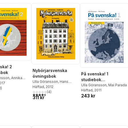
ska! 2
Nybörjarsvenska
sbok
På svenska! 1
övningsbok
ansson
,
Annika
studiebok
Ulla Göransson
,
Hans
2017
,
Mai Parada
nederländska
Ulla Göransson
,
Mai Parada
Lindholm
Häftad
, 2012
1
)
Häftad
, 2011
stjärnor. Totalt antal röster:
(
4
)
4,5
utav 5 stjärnor. Totalt antal röster:
243 kr
311 kr