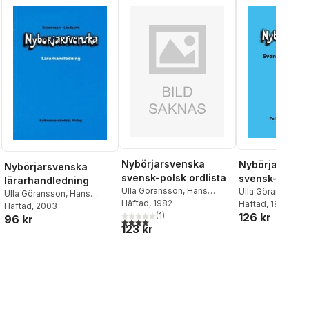
Nybörjarsvenska
Nybörjarsven
Nybörjarsvenska
svensk-polsk ordlista
svensk-arabis
lärarhandledning
Ulla Göransson
,
Hans
ordlista
Ulla Göransson
,
Ulla Göransson
,
Hans
Lindholm
Häftad
, 1982
Lindholm
Häftad
, 1982
Lindholm
Häftad
, 2003
al röster:
(
1
)
126 kr
96 kr
4,0
utav 5 stjärnor. Totalt antal röster:
123 kr