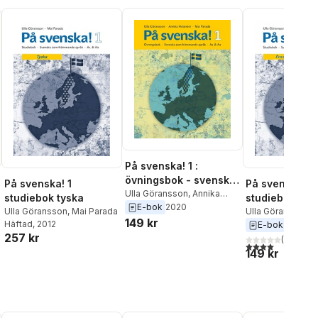
På svenska! 1 :
övningsbok - svenska
På svenska! 1
På svenska! 1
som främmande språk
Ulla Göransson
,
Annika
studiebok tyska
studiebok fra
Helander
,
Mai Parada
E-bok
2020
A1 & A2
Ulla Göransson
,
Mai Parada
Ulla Göransson
,
M
149 kr
Häftad
, 2012
E-bok
2020
257 kr
(
1
)
4,0
utav 5 stjärnor
149 kr