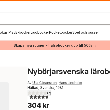
okus Play
E-böcker
Ljudböcker
Pocketböcker
Spel och pussel
Skapa nya rutiner – hälsoböcker upp till 50% →
Nybörjarsvenska lärob
Av
Ulla Göransson
,
Hans Lindholm
Häftad, Svenska, 1981
(
7
)
4,7
utav 5 stjärnor. Totalt antal röster:
304 kr