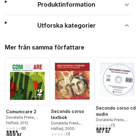
Produktinformation
Utforska kategorier
Hoppa över listan
Mer från samma författare
Secondo corso cd
Secondo corso
Comunicare 2
audio
textbok
Donatella Prete
,
Donatella Prete
,
Pierangelo Sassola
Häftad
, 2012
Donatella Prete
,
Pierangelo Sassola
(
1
)
5,0
utav 5 stjärnor. Tota
(
8
)
Pierangelo Sassola
Häftad
, 2000
187 kr
3,9
utav 5 stjärnor. Totalt antal röster:
469 kr
(
1
)