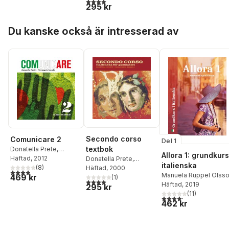
4,0
utav 5 stjärnor. Totalt antal röster:
295 kr
Hoppa över listan
Du kanske också är intresserad av
Secondo corso
Comunicare 2
Del 1
textbok
Donatella Prete
,
Allora 1: grundkurs
Pierangelo Sassola
Häftad
, 2012
Donatella Prete
,
italienska
(
8
)
Pierangelo Sassola
Häftad
, 2000
3,9
utav 5 stjärnor. Totalt antal röster:
Manuela Ruppel Olss
469 kr
(
1
)
4,0
utav 5 stjärnor. Totalt antal röster:
Häftad
, 2019
295 kr
(
11
)
4,2
utav 5 stjärnor. Tota
462 kr