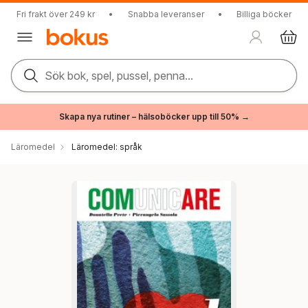
Fri frakt över 249 kr
•
Snabba leveranser
•
Billiga böcker
Sök bok, spel, pussel, penna...
Skapa nya rutiner – hälsoböcker upp till 50% →
Läromedel
Läromedel: språk