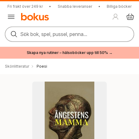
Fri frakt över 249 kr
•
Snabba leveranser
•
Billiga böcker
Sök bok, spel, pussel, penna...
Skapa nya rutiner – hälsoböcker upp till 50% →
Skönlitteratur
Poesi