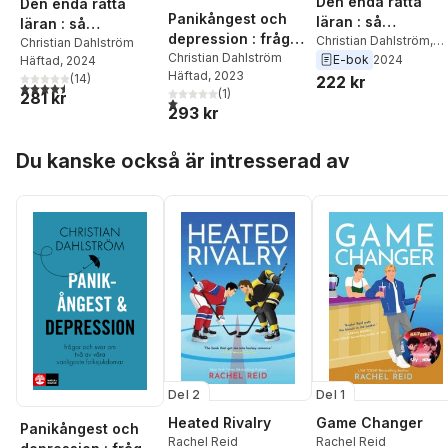
Den enda rätta
Den enda rätta
Panikångest och
läran : så
läran : så
depression : frågor
förblindade
Christian Dahlström
,
förblindade
Christian Dahlström
och svar om två av
Christian Dahlström
Malin Roca Ahlgren
E-bok
2024
psykoanalysen de
Häftad
, 2024
psykoanalysen det
Häftad
, 2023
våra vanligaste
(
14
)
222 kr
svenska
svenska
4,5
utav 5 stjärnor. Totalt antal röster:
(
1
)
281 kr
folksjukdomar
rättsväsendet
1,0
utav 5 stjärnor. Totalt antal röster:
rättsväsendet
293 kr
Hoppa över listan
Du kanske också är intresserad av
Del 1
Del 2
Game Changer
Heated Rivalry
Panikångest och
Rachel Reid
Rachel Reid