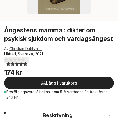
Ångestens mamma : dikter om
psykisk sjukdom och vardagsångest
Av
Christian Dahlström
Häftad, Svenska, 2021
(
1
)
5,0
utav 5 stjärnor. Totalt antal röster:
174 kr
Lägg i varukorg
Beställningsvara.
Skickas
inom 5-8 vardagar
.
Fri frakt över
249 kr.
Beskrivning