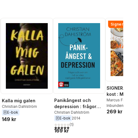
Signerad!
SIGNERAD - M
kost : Middag
matlådor
Marcus Frank
Panikångest och
Kalla mig galen
Inbunden
, 2026
depression : frågor
Christian Dahlström
269 kr
och svar om våra
Christian Dahlström
E-bok
E-bok
2014
vanligaste
149 kr
al röster:
folksjukdomar
(
1
)
5,0
utav 5 stjärnor. Totalt antal röster:
169 kr