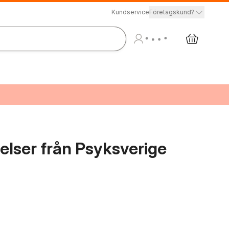
Kundservice
Företagskund?
telser från Psyksverige