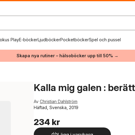
okus Play
E-böcker
Ljudböcker
Pocketböcker
Spel och pussel
Skapa nya rutiner – hälsoböcker upp till 50% →
Kalla mig galen : berät
Av
Christian Dahlström
Häftad, Svenska, 2019
234 kr
Lägg i varukorg