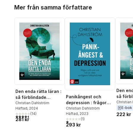
Hoppa över listan
Mer från samma författare
Den end
Den enda rätta läran :
så förb
Panikångest och
så förblindade
psykoan
Christian
depression : frågor
psykoanalysen det
Christian Dahlström
Roca Ahl
E-bok
svenska
Häftad
, 2024
och svar om två av
Christian Dahlström
svenska rättsväsendet
(
14
)
222 kr
Häftad
, 2023
våra vanligaste
4,5
utav 5 stjärnor. Totalt antal röster:
281 kr
(
1
)
folksjukdomar
1,0
utav 5 stjärnor. Totalt antal röster:
293 kr