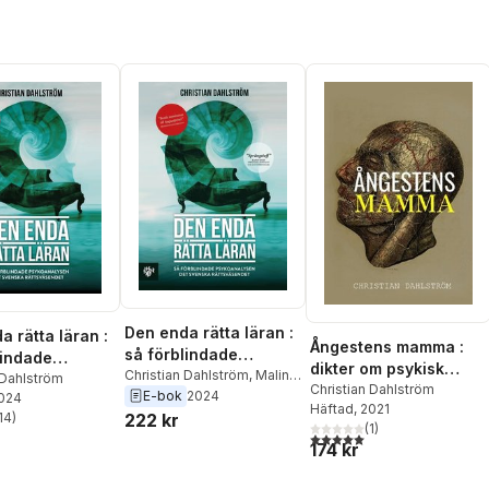
Den enda rätta läran :
a rätta läran :
Ångestens mamma :
så förblindade
lindade
dikter om psykisk
psykoanalysen det
Christian Dahlström
,
Malin
alysen det
 Dahlström
sjukdom och
Christian Dahlström
Roca Ahlgren
E-bok
2024
svenska rättsväsendet
2024
 rättsväsendet
Häftad
, 2021
vardagsångest
14
)
222 kr
stjärnor. Totalt antal röster:
(
1
)
5,0
utav 5 stjärnor. Totalt ant
174 kr