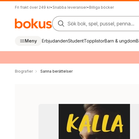
Fri frakt över 249 kr
•
Snabba leveranser
•
Billiga böcker
Sök bok, spel, pussel, penna...
Meny
Erbjudanden
Student
Topplistor
Barn & ungdom
B
Biografier
Sanna berättelser