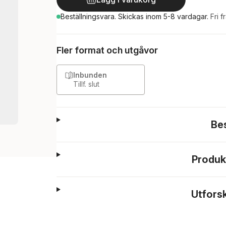
Beställningsvara.
Skickas
inom 5-8 vardagar
.
Fri f
Fler format och utgåvor
Inbunden
Tillf. slut
Be
Produk
Utfors