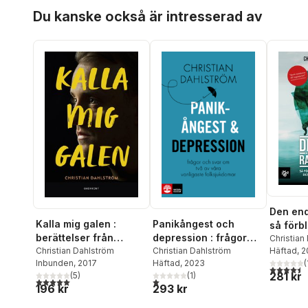
Hoppa över listan
Du kanske också är intresserad av
Den end
Kalla mig galen :
Panikångest och
så förb
berättelser från
depression : frågor
psykoan
Christian
Häftad
, 
Psyksverige
Christian Dahlström
och svar om två av
Christian Dahlström
svenska
(
Inbunden
, 2017
Häftad
, 2023
våra vanligaste
4,5
utav 5 
281 kr
(
5
)
(
1
)
folksjukdomar
5,0
utav 5 stjärnor. Totalt antal röster:
1,0
utav 5 stjärnor. Totalt antal röster:
196 kr
293 kr