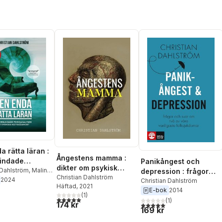
a rätta läran :
Ångestens mamma :
lindade
Panikångest och
dikter om psykisk
alysen det
 Dahlström
,
Malin
depression : frågor
sjukdom och
Christian Dahlström
gren
2024
 rättsväsendet
och svar om våra
Christian Dahlström
Häftad
, 2021
vardagsångest
E-bok
2014
vanligaste
(
1
)
5,0
utav 5 stjärnor. Totalt antal röster:
folksjukdomar
(
1
)
174 kr
5,0
utav 5 stjärnor. Totalt ant
169 kr