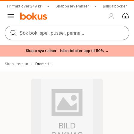
Fri frakt över 249 kr
•
Snabba leveranser
•
Billiga böcker
Sök bok, spel, pussel, penna...
Skapa nya rutiner – hälsoböcker upp till 50% →
Skönlitteratur
Dramatik