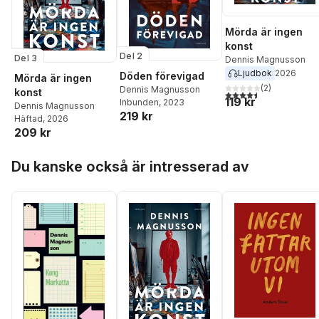
Mörda är ingen
konst
Del 2
Del 3
Dennis Magnusson
Ljudbok
2026
Döden förevigad
Mörda är ingen
(
2
)
Dennis Magnusson
konst
4,5
utav 5 stjärnor. Tota
119 kr
Inbunden
, 2023
Dennis Magnusson
219 kr
Häftad
, 2026
209 kr
Hoppa över listan
Du kanske också är intresserad av