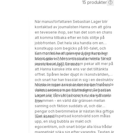
15
produkter
När manusförfattaren Sebastian Lager blir
kontaktad av journalisten Hanna om att göra
en teveserie ihop, ser han det som en chans
att komma tillbaka efter en tids stiltje på
jobbfronten. Det hela ska handla om en
konstkupp som begicks på 90-talet, och
Kan mordet ha att göra med den kupp hon
som hon kommit över nya uppgifter kring.
börjat gräva i? Men vem skulle mörda för ett
Men under mötet blir Sebastian vittne till hur
preskriberat fall? Dessutom pekar allt mer på
Hanna knivhuggs till döds.
att Hanna kanske inte ens var det tilltänkta
offret. Spåren leder djupt in i konstvärlden,
och snart har han trasslat in sig i en destruktiv
Mörda är ingen konst är den tredje fristående
relation mellan en konstnärinna och hennes
delen i serien om poddutredaren Sebastian
världsberömde man. Samtidigt som polisen
Lager. Här får vi följa honom in i de kulturella
allt oftare, och allt ilsknare, knackar på hans
finrummen - en värld där gränsen mellan
dörr.
sanning och fiktion suddats ut, och där
pengar och berömmelse är nästan lika giftiga
"Det är en tillspetsad konstvärld som målas
som kärlek.
upp, en slug bubbla av makt och
egocentrism, och snart börjar alla lösa trådar
magnetiskt söka sig efter varandra. Texten är