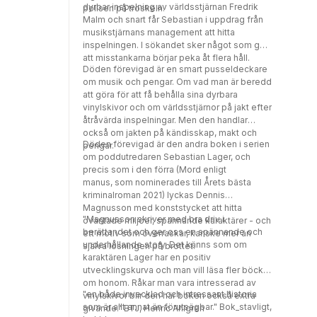
dyrbar inspelning av världsstjärnan Fredrik
polisen på tröskeln.
Malm och snart får Sebastian i uppdrag från
musikstjärnans management att hitta
inspelningen. I sökandet sker något som gör
att misstankarna börjar peka åt flera håll.
Döden förevigad är en smart pusseldeckare
om musik och pengar. Om vad man är beredd
att göra för att få behålla sina dyrbara
vinylskivor och om världsstjärnor på jakt efter
åtråvärda inspelningar. Men den handlar
också om jakten på kändisskap, makt och
Döden förevigad är den andra boken i serien
pengar.
om poddutredaren Sebastian Lager, och
precis som i den förra (Mord enligt
manus, som nominerades till Årets bästa
kriminalroman 2021) lyckas Dennis
Magnusson med konststycket att hitta
"Magnusson skriver med bra driv i
oväntade miljöer, spännande karaktärer - och
berättandet och ger oss en spännande och
ett motiv som överraskar, kanske mer än
underhållande story. Det känns som om
själva lösningen på brottet.
karaktären Lager har en positiv
utvecklingskurva och man vill läsa fler böcker
om honom. Råkar man vara intresserad av
"en både invecklad och intressant historia
vinylskivor blir den här boken också extra
som är allt annat än förutsägbar." Bok_stavligt,
givande." BTJ, Henric Ahlgren