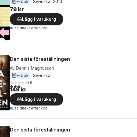
E-bok
Svenska
, 
2013
79 kr
Lägg i varukorg
Läs direkt efter köp
Den sista föreställningen
Av
Dennis Magnusson
E-bok
Svenska
(
1
)
3,0
utav 5 stjärnor. Totalt antal röster:
149 kr
Lägg i varukorg
Läs direkt efter köp
Den sista föreställningen