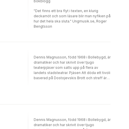
bokblogg
"Det finns ett bra flyt i texten, en klurig
deckarnöt och som läsare blir man nyfiken på
hur det hela ska sluta." Ungmusik.se, Roger
Bengtsson
Dennis Magnusson, född 1968 i Bollebygd, är
dramatiker och har skrivit över tjugo
teaterpjäser som satts upp på flera av
landets stadsteatrar. Pjäsen Att döda ett tivoli
baserad på Dostojevskis Brott och straff är
hans mest spelade - nu senast på
Dalateatern. 2009 gjorde Dennis den
uppmärksammade pjäsen 7:3 återbesöket -
en pjäs om Lars Norén och
Malexandermordern. Magnusson har även
skrivit för TV-serier som Oskyldigt dömd och
30 grader i februari, arbetat med
långfilmsmanus och varit inblandad i ett
Dennis Magnusson, född 1968 i Bollebygd, är
flertal produktioner, däribland Låt den rätte
dramatiker och har skrivit över tjugo