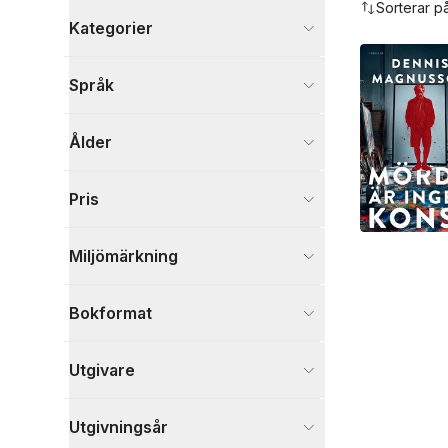
Sorterar p
Kategorier
Böcker
Språk
Deckare
9
Skönlitteratur
6
Ålder
Visa fler
Visa fler
Pris
Miljömärkning
Bokformat
Utgivare
Utgivningsår