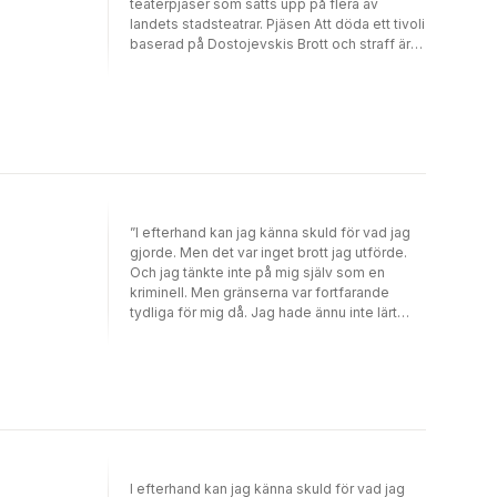
komma in. Dennis bor i Stockholm med familj.
teaterpjäser som satts upp på flera av
landets stadsteatrar. Pjäsen Att döda ett tivoli
baserad på Dostojevskis Brott och straff är
hans mest spelade - nu senast på
Dalateatern. 2009 gjorde Dennis den
uppmärksammade pjäsen 7:3 återbesöket -
en pjäs om Lars Norén och
Malexandermordern. Magnusson har även
skrivit för TV-serier som Oskyldigt dömd och
30 grader i februari, arbetat med
långfilmsmanus och varit inblandad i ett
flertal produktioner, däribland Låt den rätte
”I efterhand kan jag känna skuld för vad jag
komma in. Dennis bor i Stockholm med familj.
gjorde. Men det var inget brott jag utförde.
Och jag tänkte inte på mig själv som en
kriminell. Men gränserna var fortfarande
tydliga för mig då. Jag hade ännu inte lärt
känna de nyanser som fanns inuti mig.”På ett
hospice i Stockholm vakar Jenny vid sin
make Ingvars sida. Hon är dramaturg vid
stadens stora teater, där han är chef och firad
regissör. Nu har han bara några veckor kvar
att leva. Så möter Jenny Mikael, också han en
vakande, och de två finner tröst hos
varandra. Men snart står det klart att Mikael
I efterhand kan jag känna skuld för vad jag
kommer från en helt annan värld en värld av