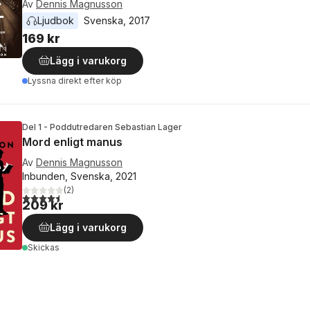
Av
Dennis Magnusson
Ljudbok
Svenska
, 
2017
169 kr
Lägg i varukorg
Lyssna direkt efter köp
Del 1 - Poddutredaren Sebastian Lager
Mord enligt manus
Av
Dennis Magnusson
Inbunden, Svenska, 2021
(
2
)
4,5
utav 5 stjärnor. Totalt antal röster:
209 kr
Lägg i varukorg
Skickas