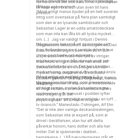
starka drivkrafter som kan finnas i prestige,
för honom att det inte bara finns förbindelser
interna strider, baktaleri och strävan efter
fåfänga och revansch.
till hans egen bransch utan även till hans
framgång. Det handlar om hur långt vi kan gå
"Mord enligt manus bjuder på en helt suverän
privatliv.
för kärleken, men också för att nå den
intrig som överraskar på flera plan samtidigt
absoluta makten. "Effektfullt och
som den är en lysande samtidssatir och
omskakande."Norrtelje tidning "Du kommer
Sebastian Lager är en udda amatördeckare
garanterat att bli fast" Tranås-Posten
som man inte kan låta bli att tycka mycket
om. (...) Jag var väldigt förtjust i Dennis
"Magnusson bakar på ett spännande sätt
Magnussons debut inom deckargenren, Den
ihop thrillerstoryn med samtidsaktuellt true
sista föreställningen, som kom 2017 och
crime-poddande och initierade
utspelades i ett teaterhus fyllt av intriger.
miljöbeskrivningar från skrivarkurser och
Med Mord enligt manus tar han ändå sitt
manusförfattarbransch. Det hela berättas
deckarskrivande en nivå högre och kan
med schvung, suggestivt driv och en känsla
mycket väl ha skrivit en av årets bästa
"Mord enligt ett perfekt manus. [...]
för karaktärer och dialog. Mord enligt manus
böcker i genren." Skånska dagbladet, Gunilla
Magnussons blandning, som presenteras i
rekommenderas till alla som är intresserade
Wedding
ett högt tempo, mellan Sebastians egna
av högkvalitativa svenska samtidsthrillers
upplevelser och manuset i podden lyfter
med dragning åt det
storyn och ger samtidigt en inblick i en tuff
psykologiska." BTJ, Henric Ahlgren
tv-bransch." Mariestads-Tidningen, Alf Ehn
"Det är inte den vanliga deckarutredningen,
som Sebastian inte är expert på, som är
drivet i berättelsen, utan hur allt detta
påverkar honom, hans dotter och alla han
möter. Det är spännande i dubbel
bemärkelse. (...) På baksidestexten står att