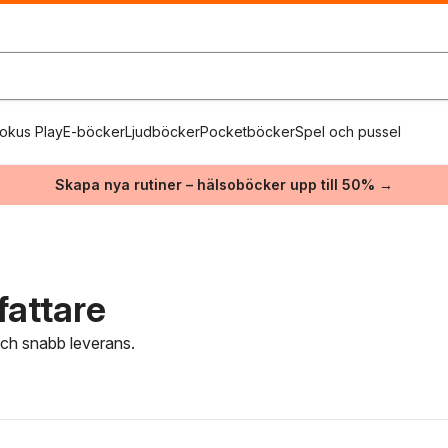
okus Play
E-böcker
Ljudböcker
Pocketböcker
Spel och pussel
Skapa nya rutiner – hälsoböcker upp till 50% →
fattare
 och snabb leverans.