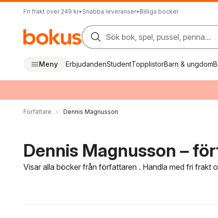
Fri frakt över 249 kr
•
Snabba leveranser
•
Billiga böcker
Sök bok, spel, pussel, penna...
Meny
Erbjudanden
Student
Topplistor
Barn & ungdom
B
Författare
Dennis Magnusson
Dennis Magnusson – för
Visar alla böcker från författaren . Handla med fri frakt
Hoppa över filtreringsmeny