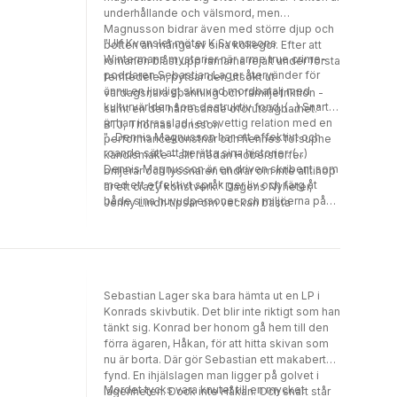
underhållande och välsmord, men
Magnusson bidrar även med större djup och
"Ulf Kvensler möter K Svenssons
botten än många av sina kollegor. Efter att
Wintermans mysterier när arme true crime-
romanen blåst upp ramarna rejält under första
poddaren Sebastian Lager återvänder för
femtedelen, pytsar den utsökt ut
ännu en ljuvligt skruvad mordbatalj med
vardagsnära spänning och familjefriktion -
kulturvärlden som destruktiv fond. (...) Snart
samt en del hårresande oförutsägbarhet."
är han intrasslad i en svettig relation med en
BTJ, Thomas Jonsson
"...Dennis Magnusson har ett effektivt och
performancekonstnär och hennes försupne
roande sätt att berätta sina historier. (...)
kändismake – allt medan Hoberstorfer
Dennis Magnusson är en driven skribent som
briljerar och lyssnaren undrar om inte alltihop
med ett effektivt språk ger liv och färg åt
är ett crazy konstverk." Dagens Nyheter,
både sina huvudpersoner och miljöerna på
Jenny Lindh tipsar om veckan bästa
Stockholms Söder" Borås Tidning
ljudböcker
Sebastian Lager ska bara hämta ut en LP i
Konrads skivbutik. Det blir inte riktigt som han
tänkt sig. Konrad ber honom gå hem till den
förra ägaren, Håkan, för att hitta skivan som
nu är borta. Där gör Sebastian ett makabert
fynd. En ihjälslagen man ligger på golvet i
Mordet tycks vara knutet till en mycket
lägenheten. Dock inte Håkan. Och snart står