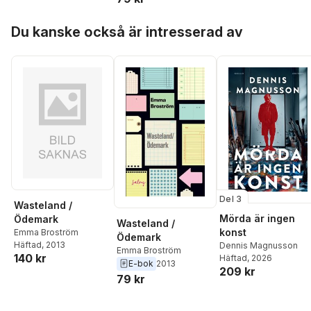
Hoppa över listan
Du kanske också är intresserad av
Del 3
Wasteland /
Mörda är ingen
Ödemark
Wasteland /
konst
Emma Broström
Ödemark
Häftad
, 2013
Dennis Magnusson
Emma Broström
140 kr
Häftad
, 2026
E-bok
2013
209 kr
79 kr