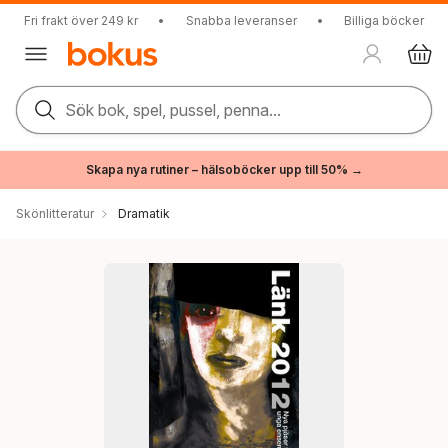
Fri frakt över 249 kr
•
Snabba leveranser
•
Billiga böcker
Sök bok, spel, pussel, penna...
Skapa nya rutiner – hälsoböcker upp till 50% →
Skönlitteratur
Dramatik