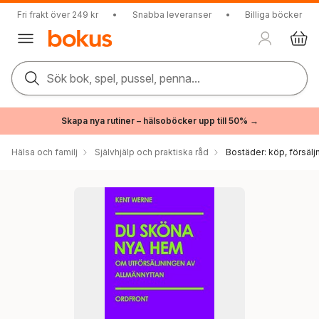
Fri frakt över 249 kr
•
Snabba leveranser
•
Billiga böcker
Sök bok, spel, pussel, penna...
Skapa nya rutiner – hälsoböcker upp till 50% →
Hälsa och familj
Självhjälp och praktiska råd
Bostäder: köp, försälj