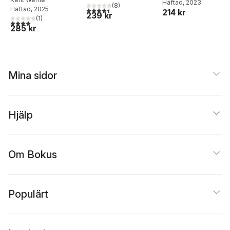
resa genom
Häftad
, 2023
decennium
(
8
)
Häftad
, 2025
4,5
utav 5 stjärnor. Totalt antal röster:
underlandet
214 kr
239 kr
(
1
)
4,0
utav 5 stjärnor. Totalt antal röster:
285 kr
Mina sidor
Hjälp
Om Bokus
Populärt