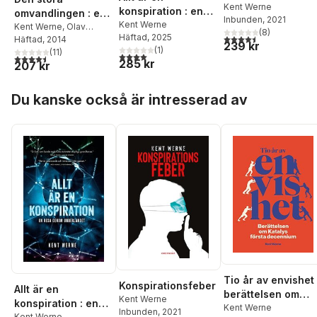
Kent Werne
konspiration : en
omvandlingen : en
Inbunden
, 2021
resa genom
Kent Werne
granskning av
Kent Werne
,
Olav
(
8
)
Häftad
, 2025
4,5
utav 5 stjärnor. Tota
underlandet
Fumarola Unsgaard
Häftad
, 2014
,
välfärdsmarknaden
239 kr
(
1
)
Malin Beeck
(
11
)
,
Shora
4,0
utav 5 stjärnor. Totalt antal röster:
4,5
utav 5 stjärnor. Totalt antal röster:
285 kr
207 kr
Esmailian
,
Mikael
Färnbo
,
Cecilia
Hoppa över listan
Verdinelli
Du kanske också är intresserad av
Tio år av envishet 
Konspirationsfeber
Allt är en
berättelsen om
Kent Werne
konspiration : en
Katalys första
Kent Werne
Inbunden
, 2021
Kent Werne