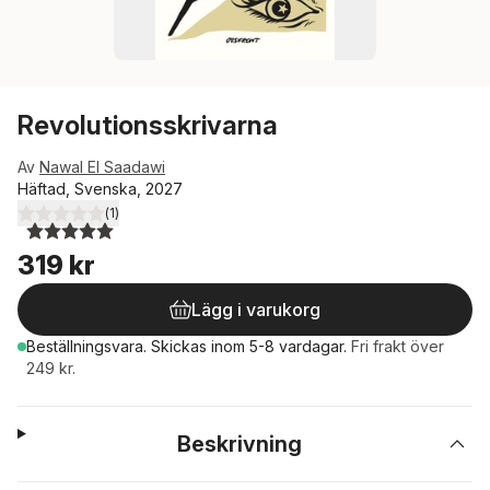
Revolutionsskrivarna
Av
Nawal El Saadawi
Häftad, Svenska, 2027
(
1
)
5,0
utav 5 stjärnor. Totalt antal röster:
319 kr
Lägg i varukorg
Beställningsvara.
Skickas
inom 5-8 vardagar
.
Fri frakt över
249 kr.
Beskrivning