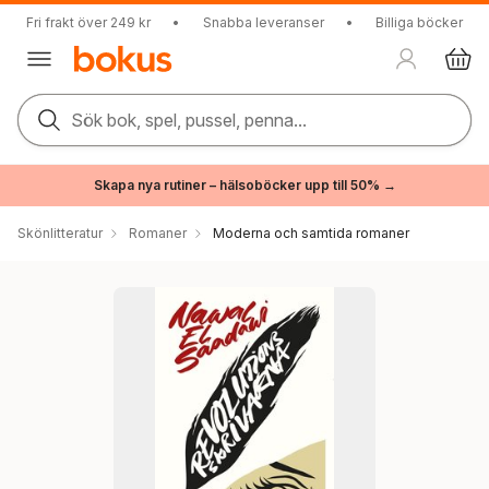
Fri frakt över 249 kr
•
Snabba leveranser
•
Billiga böcker
Sök bok, spel, pussel, penna...
Skapa nya rutiner – hälsoböcker upp till 50% →
Skönlitteratur
Romaner
Moderna och samtida romaner