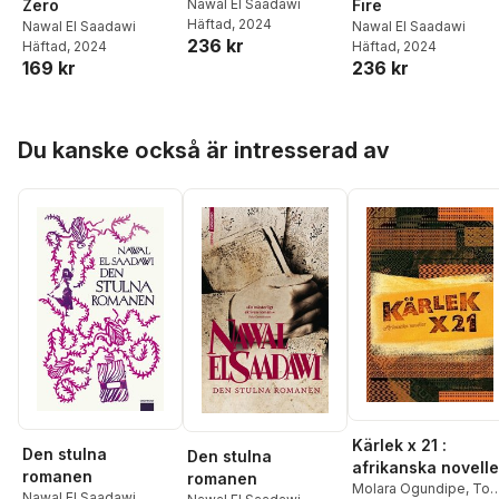
Zero
Nawal El Saadawi
Fire
Häftad
, 2024
Nawal El Saadawi
Nawal El Saadawi
236 kr
Häftad
, 2024
Häftad
, 2024
169 kr
236 kr
Hoppa över listan
Du kanske också är intresserad av
Kärlek x 21 :
Den stulna
Den stulna
afrikanska novelle
romanen
romanen
Molara Ogundipe
,
Tom
Nawal El Saadawi