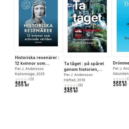
Historiska resenärer :
Drömme
12 kvinnor som
Ta tåget : på spåret
Per J. A
erövrade världen
Per J. Andersson
genom historien,
Inbunden
Kartonnage
, 2025
samtiden och
Per J. Andersson
(
(
3
)
Häftad
, 2019
framtiden
4,7
utav 5 
4,0
utav 5 stjärnor. Totalt antal röster:
255 kr
255 kr
(
6
)
4,7
utav 5 stjärnor. Totalt antal röster:
245 kr