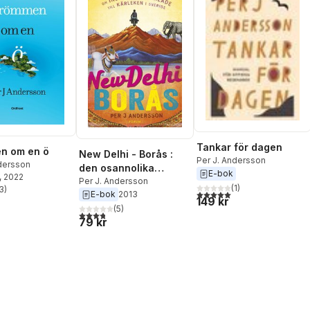
Tankar för dagen
n om en ö
New Delhi - Borås :
Per J. Andersson
ndersson
den osannolika
E-bok
, 2022
berättelsen om indiern
Per J. Andersson
(
1
)
3
)
5,0
utav 5 stjärnor. Totalt ant
E-bok
2013
stjärnor. Totalt antal röster:
som cyklade till
149 kr
Sverige för kärlekens
(
5
)
3,8
utav 5 stjärnor. Totalt antal röster:
79 kr
skull