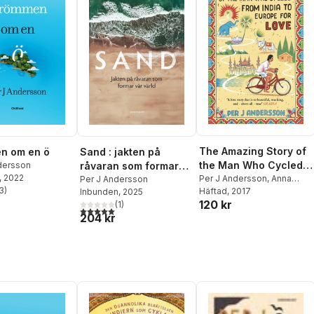
The Amazing Story of
n om en ö
Sand : jakten på
the Man Who Cycled
ndersson
råvaran som formar
, 2022
from India to Europe
Per J Andersson
,
Anna
vår värld
Per J Andersson
3
)
Holmwood
Häftad
, 2017
Inbunden
, 2025
for Love
stjärnor. Totalt antal röster:
120 kr
(
1
)
5,0
utav 5 stjärnor. Totalt antal röster:
204 kr