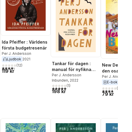
Ida Pfeiffer : Världens
första budgetresenär
Per J. Andersson
Ljudbok
2021
Tankar för dagen :
New Delhi - Bo
(
12
)
4,3
utav 5 stjärnor. Totalt antal röster:
manual för nyfikna
119 kr
den osannolik
resenärer
Per J. Andersson
berättelsen o
Per J. Andersson
Inbunden
, 2022
E-bok
2013
som cyklade ti
(
1
)
5,0
utav 5 stjärnor. Totalt antal röster:
Sverige för k
(
5
)
3,8
utav 5 stjärnor
198 kr
79 kr
skull