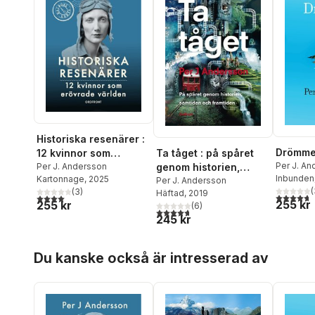
Historiska resenärer :
Drömme
12 kvinnor som
Ta tåget : på spåret
Per J. A
erövrade världen
Per J. Andersson
genom historien,
Inbunden
Kartonnage
, 2025
samtiden och
Per J. Andersson
(
(
3
)
Häftad
, 2019
framtiden
4,7
utav 5 
4,0
utav 5 stjärnor. Totalt antal röster:
255 kr
255 kr
(
6
)
4,7
utav 5 stjärnor. Totalt antal röster:
245 kr
Hoppa över listan
Du kanske också är intresserad av