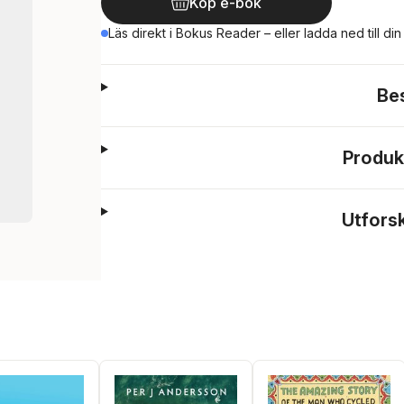
Köp e-bok
Läs direkt i Bokus Reader – eller ladda ned till di
Be
Produk
Utfors