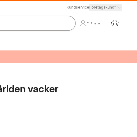
Kundservice
Företagskund?
ärlden vacker