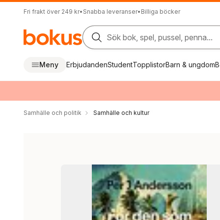
Fri frakt över 249 kr
•
Snabba leveranser
•
Billiga böcker
Sök bok, spel, pussel, penna...
Meny
Erbjudanden
Student
Topplistor
Barn & ungdom
B
Samhälle och politik
Samhälle och kultur