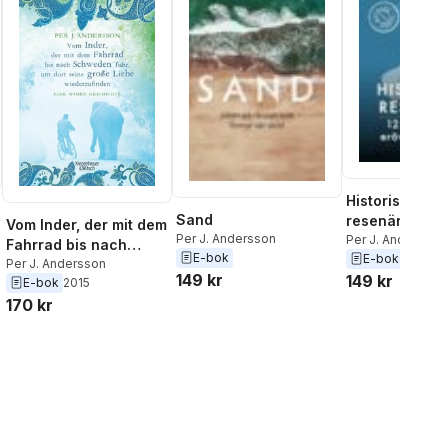
Historiska kvi
Sand
resenärer
Vom Inder, der mit dem
Per J. Andersson
Per J. Andersson
Fahrrad bis nach
E-bok
E-bok
Schweden fuhr um
Per J. Andersson
149 kr
149 kr
al röster:
E-bok
2015
dort seine große Liebe
170 kr
wiederzufinden