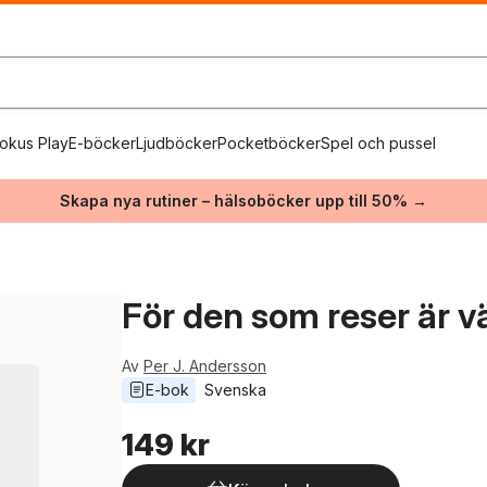
okus Play
E-böcker
Ljudböcker
Pocketböcker
Spel och pussel
Skapa nya rutiner – hälsoböcker upp till 50% →
För den som reser är v
Av
Per J. Andersson
E-bok
Svenska
149 kr