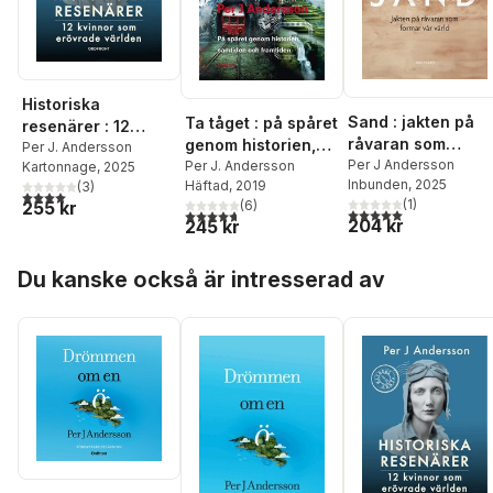
Historiska
Sand : jakten på
Ta tåget : på spåret
resenärer : 12
råvaran som
genom historien,
kvinnor som
Per J. Andersson
formar vår värld
Per J Andersson
samtiden och
Per J. Andersson
Kartonnage
, 2025
erövrade världen
Inbunden
, 2025
Häftad
, 2019
(
3
)
framtiden
4,0
utav 5 stjärnor. Totalt antal röster:
(
1
)
255 kr
(
6
)
5,0
utav 5 stjärnor. Tota
4,7
utav 5 stjärnor. Totalt antal röster:
204 kr
245 kr
Hoppa över listan
Du kanske också är intresserad av