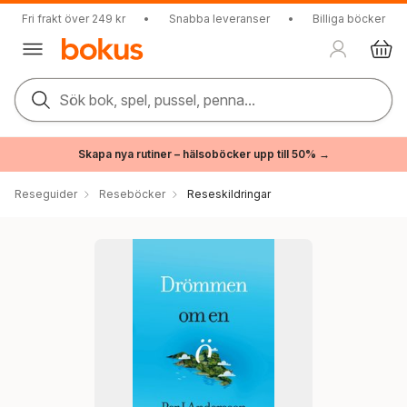
Fri frakt över 249 kr
•
Snabba leveranser
•
Billiga böcker
Sök bok, spel, pussel, penna...
Skapa nya rutiner – hälsoböcker upp till 50% →
Reseguider
Reseböcker
Reseskildringar