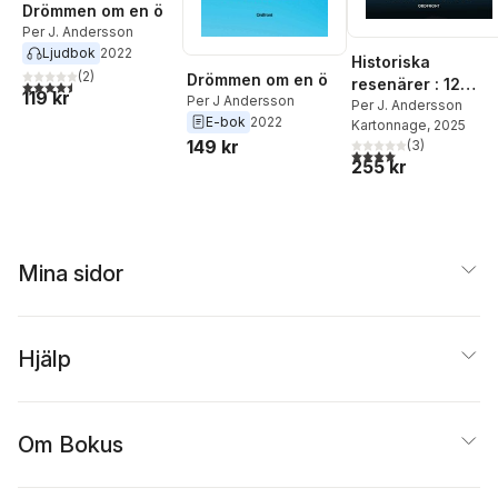
Drömmen om en ö
Per J. Andersson
Ljudbok
2022
Historiska
(
2
)
Drömmen om en ö
resenärer : 12
4,5
utav 5 stjärnor. Totalt antal röster:
119 kr
Per J Andersson
kvinnor som
Per J. Andersson
E-bok
2022
Kartonnage
, 2025
erövrade världen
149 kr
(
3
)
4,0
utav 5 stjärnor. Tota
255 kr
Mina sidor
Hjälp
Om Bokus