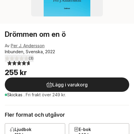
Drömmen om en ö
Av
Per J. Andersson
Inbunden, Svenska, 2022
(
3
)
4,7
utav 5 stjärnor. Totalt antal röster:
255 kr
Lägg i varukorg
Skickas
.
Fri frakt över 249 kr.
Fler format och utgåvor
Ljudbok
E-bok