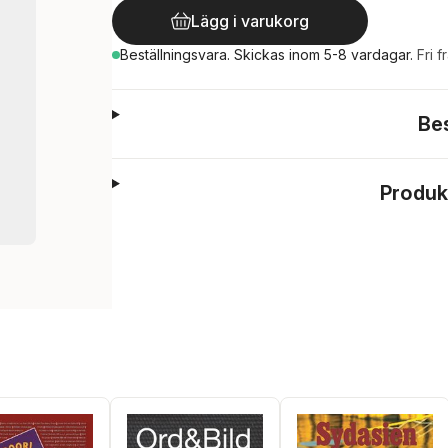
Lägg i varukorg
Beställningsvara.
Skickas
inom 5-8 vardagar
.
Fri f
Be
Produk