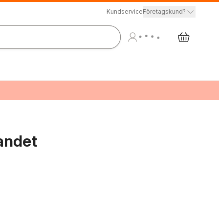
Kundservice
Företagskund?
landet