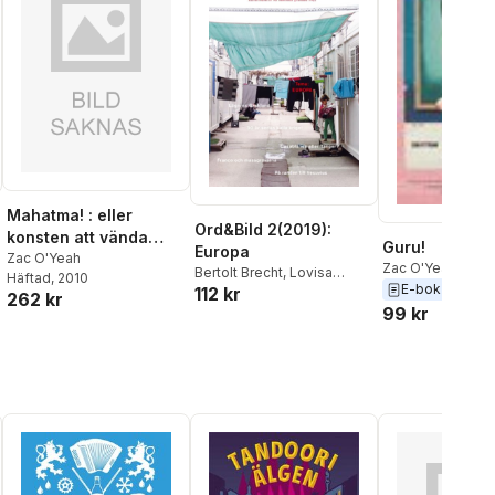
Mahatma! : eller
Ord&Bild 2(2019):
konsten att vända
Guru!
Europa
världen upp och ner
Zac O'Yeah
Zac O'Yeah
Bertolt Brecht
,
Lovisa
Häftad
, 2010
E-bok
112 kr
Broström
,
Göran Collste
,
262 kr
99 kr
Göran Dahl
,
Håkan Forsell
,
Lars Hermansson
,
Mikela
Lundahl Hero
,
Pontus
Hjorthén
,
Jenny Högström
,
Hanna Johansson
,
Martin
Jönsson
,
Joel Kellgren
,
Karolina Enquist Källgren
,
Emma Melldén
,
Malte
Persson
,
Axel Karlsson
Rixon
,
Mathias Wåg
,
Zac