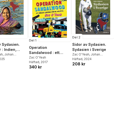
Del 2
Del 1
v Sydasien.
Sidor av Sydasien.
Operation
 : Indien,
Sydasien i Sverige
Sandalwood : ett
n, Afghanistan,
ah
,
Johan
Zac O'Yeah
,
Johan
dödligt uppdrag för
Zac O'Yeah
on
2025
,
Karin Fridell
Mikaelsson
Häftad
, 2024
,
Saiful Baten
esh,
Häftad
, 2017
Mr. Majestic
208 kr
rik Liljegren
,
Tito
,
Lubna Hawwa
,
Troy
rna, Sri Lanka,
340 kr
ahman
,
Henrik
Enekvist
,
Henrik Schedin
 Nepal
Julia Wiræus
,
Alf
Karl-Johan Fabó
,
kström
,
Ijunaid