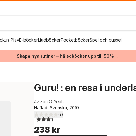
okus Play
E-böcker
Ljudböcker
Pocketböcker
Spel och pussel
Skapa nya rutiner – hälsoböcker upp till 50% →
Guru! : en resa i under
Av
Zac O'Yeah
Häftad, Svenska, 2010
(
2
)
3,5
utav 5 stjärnor. Totalt antal röster:
238 kr