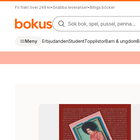
Fri frakt över 249 kr
•
Snabba leveranser
•
Billiga böcker
Sök bok, spel, pussel, penna...
Meny
Erbjudanden
Student
Topplistor
Barn & ungdom
B