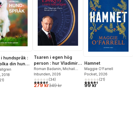
Tsaren i egen hög
 i hundspråk :
Hamnet
person : hur Vladimir
tolka din hunds
Maggie O'Farrell
Putin lurade oss alla
Roman Badanin
,
Michail
r
allgren
Pocket
, 2026
Rubin
Inbunden
, 2026
, 2018
(
21
)
(
34
)
21
)
4,5
utav 5 stjärnor. Totalt ant
4,6
utav 5 stjärnor. Totalt antal röster:
stjärnor. Totalt antal röster:
99 kr
279 kr
349 kr