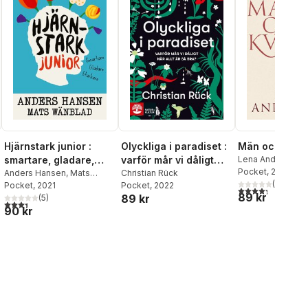
Hjärnstark junior :
Olyckliga i paradiset :
Män och kvin
smartare, gladare,
varför mår vi dåligt
Lena Andersson
Pocket
, 2026
starkare
Anders Hansen
,
Mats
när allt är så bra?
Christian Rück
(
9
)
Wänblad
Pocket
, 2021
Pocket
, 2022
al röster:
4,3
utav 5 stjärnor
89 kr
89 kr
(
5
)
3,4
utav 5 stjärnor. Totalt antal röster:
90 kr