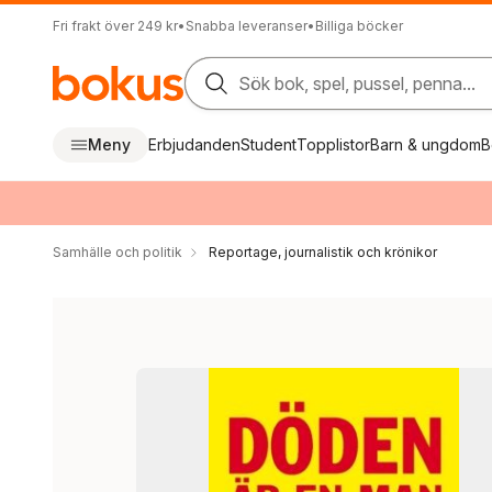
Fri frakt över 249 kr
•
Snabba leveranser
•
Billiga böcker
Sök bok, spel, pussel, penna...
Meny
Erbjudanden
Student
Topplistor
Barn & ungdom
B
Samhälle och politik
Reportage, journalistik och krönikor