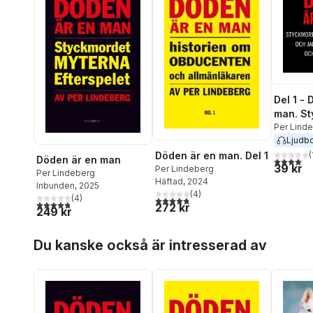
Del 1 -
man. St
Catrine
Per Lind
Ljudb
jakten 
Döden är en man. Del 1
och All
(
Döden är en man
4,1
utav 5 
39 kr
Per Lindeberg
Per Lindeberg
Häftad
, 2024
Inbunden
, 2025
(
4
)
(
4
)
4,8
utav 5 stjärnor. Totalt antal röster:
4,8
utav 5 stjärnor. Totalt antal röster:
272 kr
249 kr
Hoppa över listan
Du kanske också är intresserad av