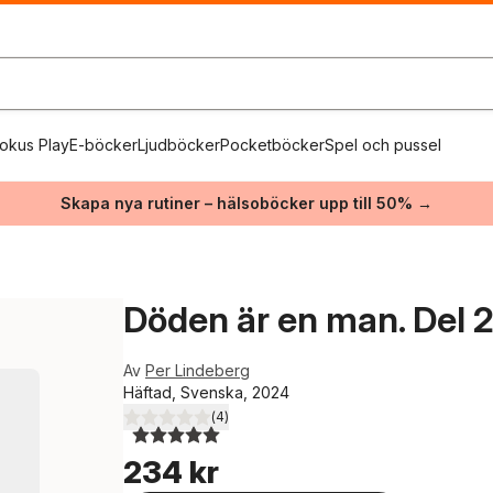
okus Play
E-böcker
Ljudböcker
Pocketböcker
Spel och pussel
Skapa nya rutiner – hälsoböcker upp till 50% →
Döden är en man. Del 
Av
Per Lindeberg
Häftad, Svenska, 2024
(
4
)
5,0
utav 5 stjärnor. Totalt antal röster:
234 kr