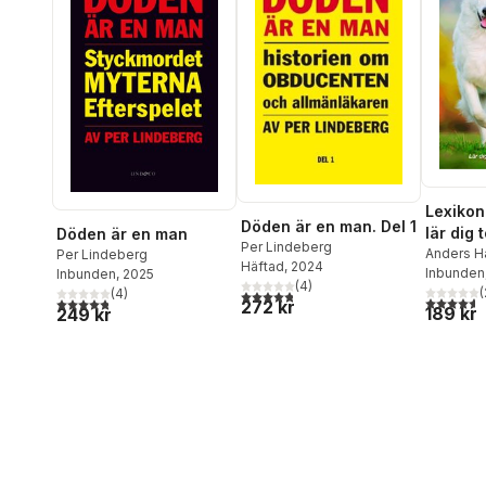
Lexikon
Döden är en man. Del 1
lär dig 
Döden är en man
Per Lindeberg
signale
Anders H
Per Lindeberg
Häftad
, 2024
Inbunden
Inbunden
, 2025
(
4
)
(
(
4
)
4,8
utav 5 stjärnor. Totalt antal röster:
4,6
utav 5 
4,8
utav 5 stjärnor. Totalt antal röster:
272 kr
189 kr
249 kr