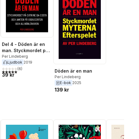
Del 4 - Döden är en
man. Styckmordet på
Catrine da Costa och
Per Lindeberg
Ljudbok
2019
jakten på Obducenten
och Allmänläkaren
(
6
)
Döden är en man
al röster:
5,0
utav 5 stjärnor. Totalt antal röster:
39 kr
Per Lindeberg
E-bok
2025
139 kr