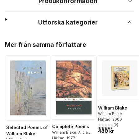
Produktinformation
Utforska kategorier
Hoppa över listan
Mer från samma författare
William Blake
William Blake
Häftad
, 2000
(
2
)
Complete Poems
Selected Poems of
4,5
utav 5 stjärnor. Tota
480 kr
William Blake
,
Alicia
William Blake
Ostriker
Häftad
, 1977