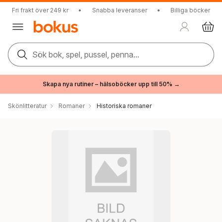
Fri frakt över 249 kr
•
Snabba leveranser
•
Billiga böcker
Sök bok, spel, pussel, penna...
Skapa nya rutiner – hälsoböcker upp till 50% →
Skönlitteratur
Romaner
Historiska romaner