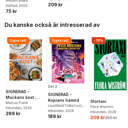
William Blake
209 kr
Häftad
, 2000
75 kr
Hoppa över listan
Du kanske också är intresserad av
Signerad!
Signerad!
-19%
Del 2
SIGNERAD -
SIGNERAD -
Mackans kost :
Kopians hämnd
Stortaxi
Middagar och
Marcus Frank
IJustWantToBeCool
,
Flora Wiström
Inbunden
, 2026
matlådor
Joel Adolphson
Inbunden
, 2026
,
Emil
Inbunden
, 2026
269 kr
189 kr
Ejdemo Beer
,
Victor
209 kr
259 kr
Beer