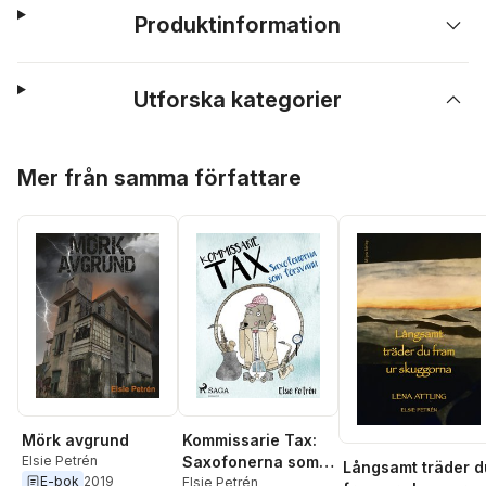
Produktinformation
Utforska kategorier
Hoppa över listan
Mer från samma författare
Mörk avgrund
Kommissarie Tax:
Elsie Petrén
Saxofonerna som
Långsamt träder d
E-bok
2019
försvann
Elsie Petrén