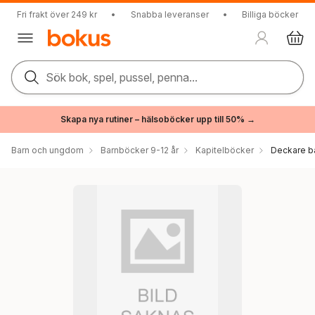
Fri frakt över 249 kr
•
Snabba leveranser
•
Billiga böcker
Sök bok, spel, pussel, penna...
Skapa nya rutiner – hälsoböcker upp till 50% →
Barn och ungdom
Barnböcker 9-12 år
Kapitelböcker
Deckare b