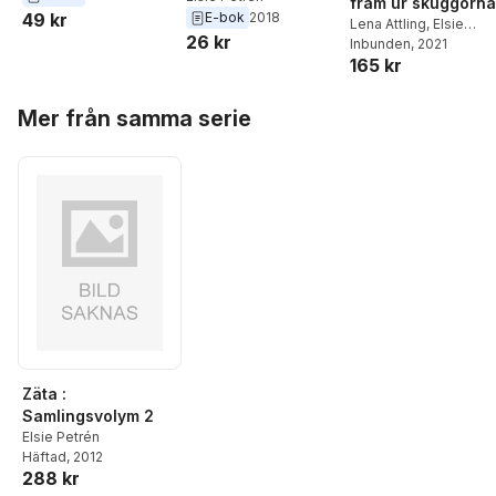
fram ur skuggorna
49 kr
E-bok
2018
Lena Attling
,
Elsie
26 kr
Petrén
Inbunden
, 2021
165 kr
Hoppa över listan
Mer från samma serie
Zäta :
Samlingsvolym 2
Elsie Petrén
Häftad
, 2012
288 kr