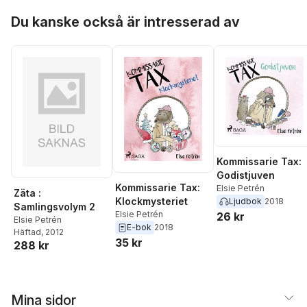
Hoppa över listan
Du kanske också är intresserad av
Kommissarie Tax:
Godistjuven
Kommissarie Tax:
Elsie Petrén
Zäta :
Klockmysteriet
Ljudbok
2018
Samlingsvolym 2
Elsie Petrén
26 kr
Elsie Petrén
E-bok
2018
Häftad
, 2012
35 kr
288 kr
Mina sidor