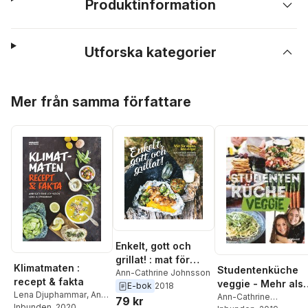
Produktinformation
Utforska kategorier
Hoppa över listan
Mer från samma författare
Enkelt, gott och
grillat! : mat för
Klimatmaten :
Studentenküche
sköna, lata dagar
Ann-Cathrine Johnsson
recept & fakta
veggie - Mehr als
E-bok
2018
Lena Djuphammar
,
Ann-
60 einfache
Ann-Cathrine
79 kr
Cathrine Johnsson
Inbunden
, 2020