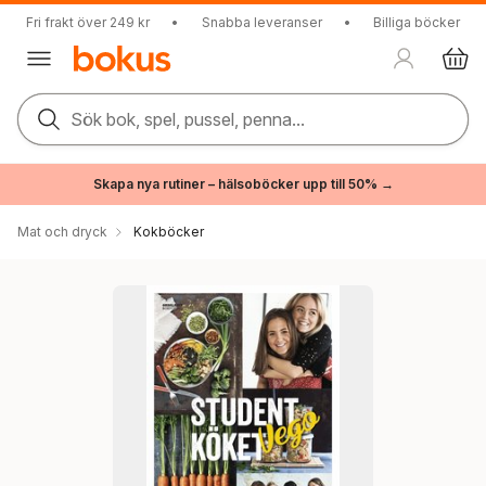
Fri frakt över 249 kr
•
Snabba leveranser
•
Billiga böcker
Sök bok, spel, pussel, penna...
Skapa nya rutiner – hälsoböcker upp till 50% →
Mat och dryck
Kokböcker