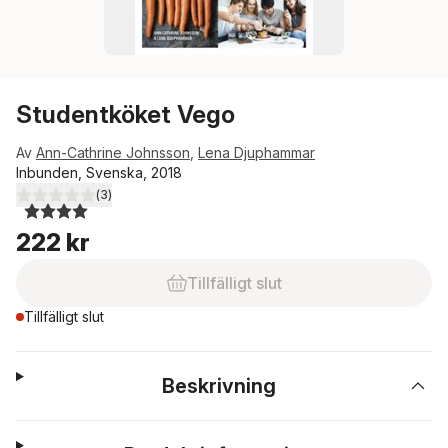
Studentköket Vego
Av
Ann-Cathrine Johnsson
,
Lena Djuphammar
Inbunden, Svenska, 2018
(
3
)
4,0
utav 5 stjärnor. Totalt antal röster:
222 kr
Tillfälligt slut
Tillfälligt slut
Beskrivning