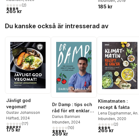
Johnsson
Inbunden
, 2019
,
Lena
vegetarische
(
2
)
185 kr
Djuphammar
Rezepte, Infos zu
4,0
utav 5 stjärnor. Totalt antal röster:
265 kr
leckerem
Fleischersatz und
Hoppa över listan
Du kanske också är intresserad av
das wichtigste
Küchen-Know-Ho
Jävligt god
Klimatmaten :
Dr Damp : tips och
vegomat!
recept & fakta
råd för ett enklare
Gustav Johansson
Lena Djuphammar
,
An
liv med Adhd
Darius Barimani
Häftad
, 2024
Cathrine Johnsson
Inbunden
, 2020
Inbunden
, 2024
(
17
)
(
2
)
4,6
utav 5 stjärnor. Totalt antal röster:
4,0
utav 5 stjärnor. Tota
(
10
)
175 kr
265 kr
4,4
utav 5 stjärnor. Totalt antal röster:
269 kr