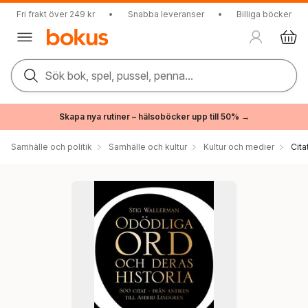
Fri frakt över 249 kr
•
Snabba leveranser
•
Billiga böcker
Sök bok, spel, pussel, penna...
Skapa nya rutiner – hälsoböcker upp till 50% →
Samhälle och politik
Samhälle och kultur
Kultur och medier
Cita