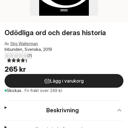
Odödliga ord och deras historia
Av
Stig Wallerman
Inbunden, Svenska, 2019
(
7
)
4,4
utav 5 stjärnor. Totalt antal röster:
265 kr
Lägg i varukorg
Skickas
.
Fri frakt över 249 kr.
Beskrivning