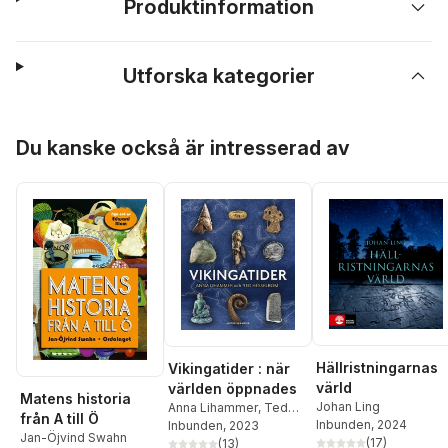
Produktinformation
Utforska kategorier
Hoppa över listan
Du kanske också är intresserad av
Hällristningarnas
Vikingatider : när
värld
världen öppnades
Matens historia
Johan Ling
Anna Lihammer
,
Ted
från A till Ö
Inbunden
, 2024
Hesselbom
Inbunden
, 2023
Jan-Öjvind Swahn
(
17
)
(
13
)