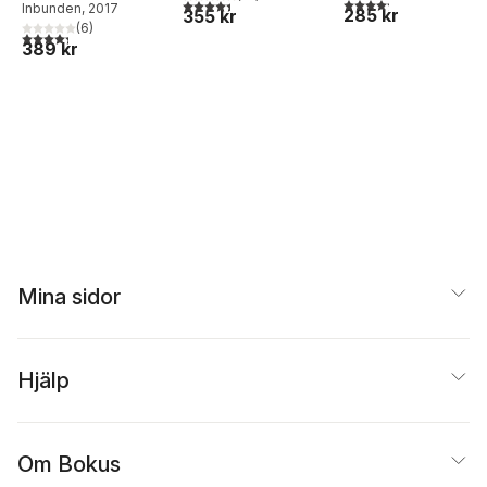
4,2
utav 5 stjärnor. Tota
4,4
utav 5 stjärnor. Totalt antal röster:
Inbunden
, 2017
285 kr
355 kr
(
6
)
4,3
utav 5 stjärnor. Totalt antal röster:
389 kr
Mina sidor
Hjälp
Om Bokus