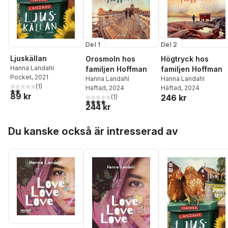
Del 1
Del 2
Ljuskällan
Orosmoln hos
Högtryck hos
Hanna Landahl
familjen Hoffman
familjen Hoffman
Pocket
, 2021
Hanna Landahl
Hanna Landahl
(
1
)
Häftad
, 2024
Häftad
, 2024
2,0
utav 5 stjärnor. Totalt antal röster:
89 kr
246 kr
(
1
)
4,0
utav 5 stjärnor. Totalt antal röster:
244 kr
Hoppa över listan
Du kanske också är intresserad av