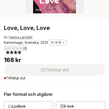
Love, Love, Love
Av
Hanna Landahl
Kartonnage, Svenska, 2021
12-15 år
(
2
)
4,0
utav 5 stjärnor. Totalt antal röster:
168 kr
Tillfälligt slut
Tillfälligt slut
Fler format och utgåvor
Ljudbok
E-bok