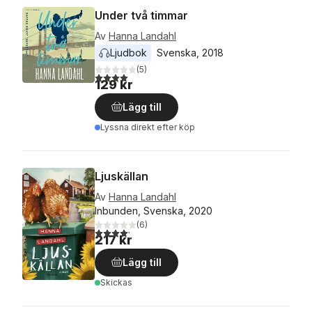
Under två timmar
Av
Hanna Landahl
Ljudbok
Svenska
, 
2018
(
5
)
4,0
utav 5 stjärnor. Totalt antal röster:
129 kr
Lägg till
Lyssna direkt efter köp
Ljuskällan
Av
Hanna Landahl
Inbunden, Svenska, 2020
(
6
)
4,2
utav 5 stjärnor. Totalt antal röster:
217 kr
Lägg till
Skickas