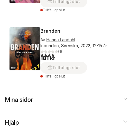
Tillfälligt slut
Tillfälligt slut
Branden
Av
Hanna Landahl
Inbunden, Svenska, 2022, 12-15 år
(
1
)
4,0
utav 5 stjärnor. Totalt antal röster:
181 kr
Tillfälligt slut
Tillfälligt slut
Mina sidor
Hjälp