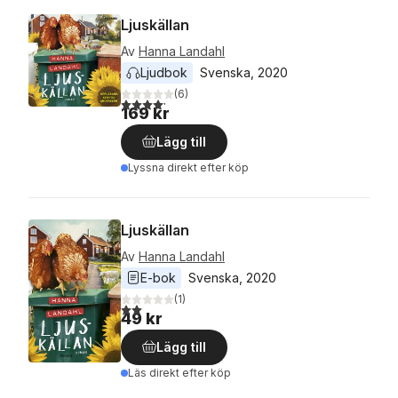
Ljuskällan
Av
Hanna Landahl
Ljudbok
Svenska
, 
2020
(
6
)
4,2
utav 5 stjärnor. Totalt antal röster:
169 kr
Lägg till
Lyssna direkt efter köp
Ljuskällan
Av
Hanna Landahl
E-bok
Svenska
, 
2020
(
1
)
2,0
utav 5 stjärnor. Totalt antal röster:
49 kr
Lägg till
Läs direkt efter köp