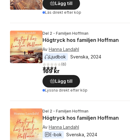
Lägg till
Läs direkt efter köp
Del 2 - Familjen Hoffman
Högtryck hos familjen Hoffman
Av
Hanna Landahl
Ljudbok
Svenska
, 
2024
(
6
)
3,7
utav 5 stjärnor. Totalt antal röster:
169 kr
Lägg till
Lyssna direkt efter köp
Del 2 - Familjen Hoffman
Högtryck hos familjen Hoffman
Av
Hanna Landahl
E-bok
Svenska
, 
2024