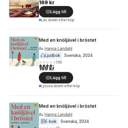
169 kr
Lägg till
Läs direkt efter köp
Med en knöljävel i bröstet
Av
Hanna Landahl
Ljudbok
Svenska
, 
2024
(
16
)
4,3
utav 5 stjärnor. Totalt antal röster:
169 kr
Lägg till
Lyssna direkt efter köp
Med en knöljävel i bröstet
Av
Hanna Landahl
E-bok
Svenska
, 
2024