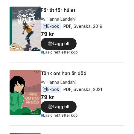
Förlåt för hålet
Av
Hanna Landahl
E-bok
PDF
, 
Svenska
, 
2019
79 kr
Lägg till
Läs direkt efter köp
Tänk om han är död
Av
Hanna Landahl
E-bok
PDF
, 
Svenska
, 
2021
79 kr
Lägg till
Läs direkt efter köp