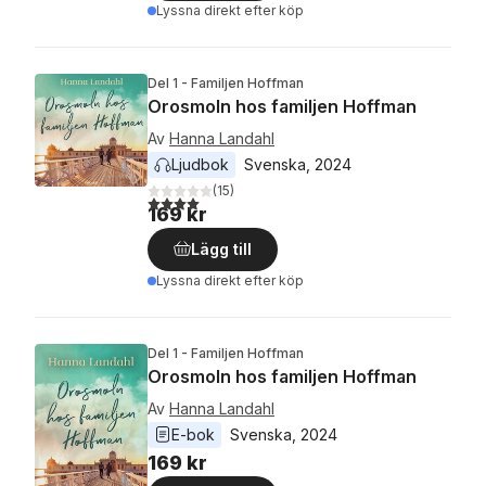
Lyssna direkt efter köp
Del 1 - Familjen Hoffman
Orosmoln hos familjen Hoffman
Av
Hanna Landahl
Ljudbok
Svenska
, 
2024
(
15
)
4,0
utav 5 stjärnor. Totalt antal röster:
169 kr
Lägg till
Lyssna direkt efter köp
Del 1 - Familjen Hoffman
Orosmoln hos familjen Hoffman
Av
Hanna Landahl
E-bok
Svenska
, 
2024
169 kr