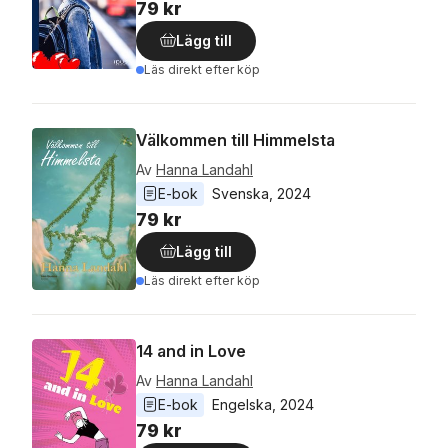
79 kr
Lägg till
Läs direkt efter köp
Välkommen till Himmelsta
Av
Hanna Landahl
E-bok
Svenska
, 
2024
79 kr
Lägg till
Läs direkt efter köp
14 and in Love
Av
Hanna Landahl
E-bok
Engelska
, 
2024
79 kr