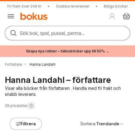
Fri frakt över 249 kr
•
Snabba leveranser
•
Billiga böcker
Sök bok, spel, pussel, penna...
Skapa nya rutiner – hälsoböcker upp till 50% →
Författare
Hanna Landahl
Hanna Landahl – författare
Visar alla böcker från författaren . Handla med fri frakt och
snabb leverans.
29
produkter
Filtrera
Sortera:
Trendande