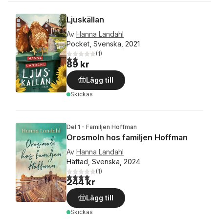
Ljuskällan
Av
Hanna Landahl
Pocket, Svenska, 2021
(
1
)
2,0
utav 5 stjärnor. Totalt antal röster:
89 kr
Lägg till
Skickas
Del 1 - Familjen Hoffman
Orosmoln hos familjen Hoffman
Av
Hanna Landahl
Häftad, Svenska, 2024
(
1
)
4,0
utav 5 stjärnor. Totalt antal röster:
244 kr
Lägg till
Skickas