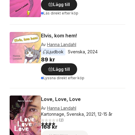
Lägg till
Läs direkt efter köp
Elvis, kom hem!
Av
Hanna Landahl
Ljudbok
Svenska
, 
2024
89 kr
Lägg till
Lyssna direkt efter köp
Love, Love, Love
Av
Hanna Landahl
Kartonnage, Svenska, 2021, 12-15 år
(
2
)
4,0
utav 5 stjärnor. Totalt antal röster:
168 kr