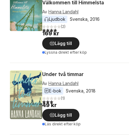
Välkommen till Himmelsta
Av
Hanna Landahl
Ljudbok
Svenska
, 
2016
(
2
)
4,0
utav 5 stjärnor. Totalt antal röster:
169 kr
Lägg till
Lyssna direkt efter köp
Under två timmar
Av
Hanna Landahl
E-bok
Svenska
, 
2018
(
1
)
3,0
utav 5 stjärnor. Totalt antal röster:
49 kr
Lägg till
Läs direkt efter köp