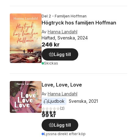
Del 2 - Familjen Hoffman
Högtryck hos familjen Hoffman
Av
Hanna Landahl
Häftad, Svenska, 2024
246 kr
Lägg till
Skickas
Love, Love, Love
Av
Hanna Landahl
Ljudbok
Svenska
, 
2021
(
2
)
4,0
utav 5 stjärnor. Totalt antal röster:
99 kr
Lägg till
Lyssna direkt efter köp