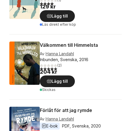
(
1
)
4,0
utav 5 stjärnor. Totalt antal röster:
129 kr
Lägg till
Läs direkt efter köp
Välkommen till Himmelsta
Av
Hanna Landahl
Inbunden, Svenska, 2016
(
2
)
5,0
utav 5 stjärnor. Totalt antal röster:
204 kr
Lägg till
Skickas
Förlåt för att jag rymde
Av
Hanna Landahl
E-bok
PDF
, 
Svenska
, 
2020