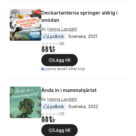
Deckartanterna springer aldrig i
onödan
Av
Hanna Landahl
Ljudbok
Svenska
, 
2021
(
8
)
3,6
utav 5 stjärnor. Totalt antal röster:
99 kr
Lägg till
Lyssna direkt efter köp
Ända in i mammahjärtat
Av
Hanna Landahl
Ljudbok
Svenska
, 
2022
(
3
)
3,3
utav 5 stjärnor. Totalt antal röster:
99 kr
Lägg till