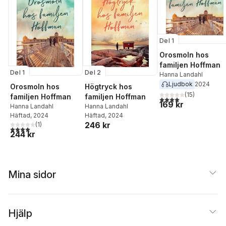
Del 1
Orosmoln hos
familjen Hoffman
Del 1
Del 2
Hanna Landahl
Ljudbok
2024
Orosmoln hos
Högtryck hos
(
15
)
familjen Hoffman
familjen Hoffman
4,0
utav 5 stjärnor. Tota
169 kr
Hanna Landahl
Hanna Landahl
Häftad
, 2024
Häftad
, 2024
246 kr
(
1
)
4,0
utav 5 stjärnor. Totalt antal röster:
244 kr
Mina sidor
Hjälp