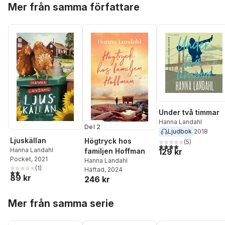
Mer från samma författare
Under två timmar
Hanna Landahl
Del 2
Ljudbok
2018
Ljuskällan
Högtryck hos
(
5
)
4,0
utav 5 stjärnor. Tota
Hanna Landahl
129 kr
familjen Hoffman
Pocket
, 2021
Hanna Landahl
(
1
)
Häftad
, 2024
2,0
utav 5 stjärnor. Totalt antal röster:
89 kr
246 kr
Hoppa över listan
Mer från samma serie