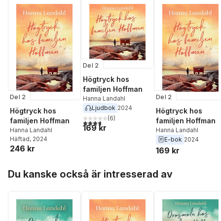
Del 2
Högtryck hos
familjen Hoffman
Del 2
Del 2
Hanna Landahl
Ljudbok
2024
Högtryck hos
Högtryck hos
(
6
)
familjen Hoffman
familjen Hoffman
3,7
utav 5 stjärnor. Totalt antal röster:
169 kr
Hanna Landahl
Hanna Landahl
Häftad
, 2024
E-bok
2024
246 kr
169 kr
Hoppa över listan
Du kanske också är intresserad av