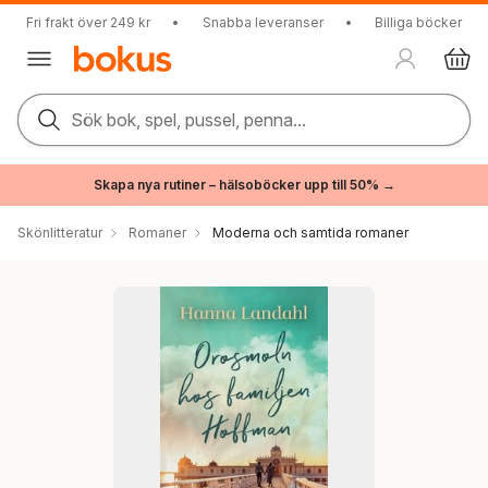
Fri frakt över 249 kr
•
Snabba leveranser
•
Billiga böcker
Sök bok, spel, pussel, penna...
Skapa nya rutiner – hälsoböcker upp till 50% →
Skönlitteratur
Romaner
Moderna och samtida romaner