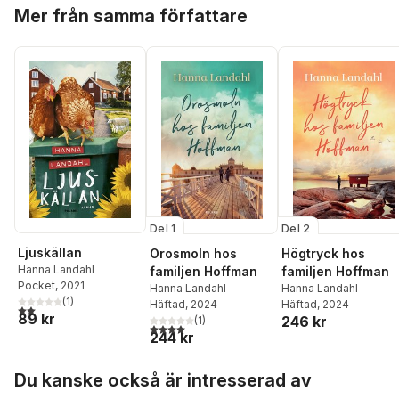
Hoppa över listan
Mer från samma författare
Del 1
Del 2
Ljuskällan
Orosmoln hos
Högtryck hos
Hanna Landahl
familjen Hoffman
familjen Hoffman
Pocket
, 2021
Hanna Landahl
Hanna Landahl
(
1
)
Häftad
, 2024
Häftad
, 2024
2,0
utav 5 stjärnor. Totalt antal röster:
89 kr
246 kr
(
1
)
4,0
utav 5 stjärnor. Totalt antal röster:
244 kr
Hoppa över listan
Du kanske också är intresserad av