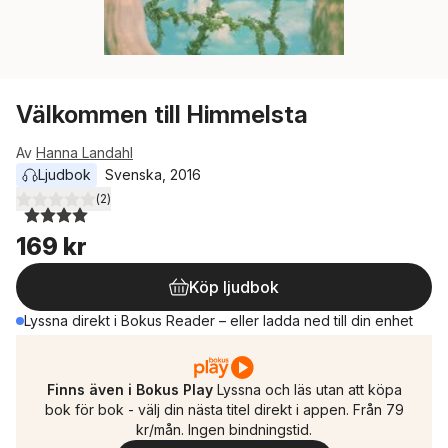
Välkommen till Himmelsta
Av
Hanna Landahl
Ljudbok
Svenska
, 
2016
(
2
)
4,0
utav 5 stjärnor. Totalt antal röster:
169 kr
Köp ljudbok
Lyssna direkt i Bokus Reader – eller ladda ned till din enhet
Finns även i Bokus Play
Lyssna och läs utan att köpa
bok för bok - välj din nästa titel direkt i appen. Från 79
kr/mån. Ingen bindningstid.