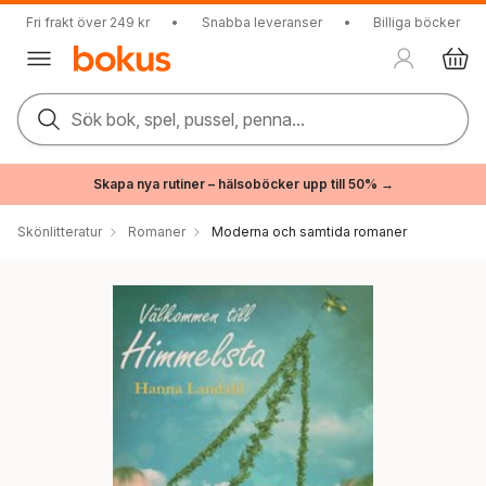
Fri frakt över 249 kr
•
Snabba leveranser
•
Billiga böcker
Sök bok, spel, pussel, penna...
Skapa nya rutiner – hälsoböcker upp till 50% →
Skönlitteratur
Romaner
Moderna och samtida romaner