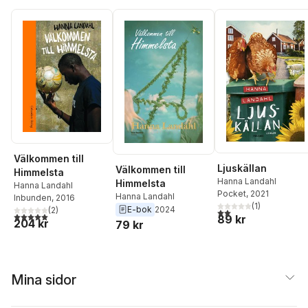
Välkommen till
Ljuskällan
Välkommen till
Himmelsta
Hanna Landahl
Himmelsta
Hanna Landahl
Pocket
, 2021
Hanna Landahl
Inbunden
, 2016
(
1
)
E-bok
2024
(
2
)
2,0
utav 5 stjärnor. Tota
5,0
utav 5 stjärnor. Totalt antal röster:
89 kr
204 kr
79 kr
Mina sidor