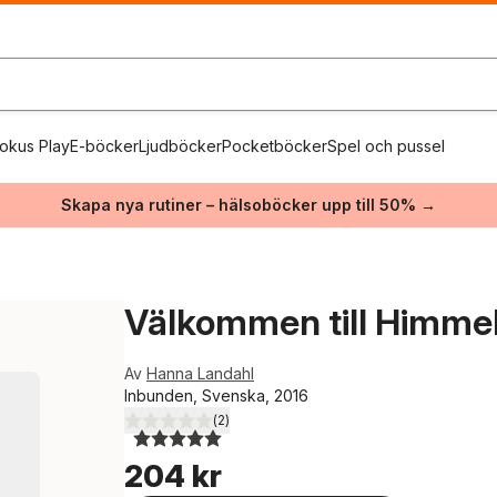
okus Play
E-böcker
Ljudböcker
Pocketböcker
Spel och pussel
Skapa nya rutiner – hälsoböcker upp till 50% →
Välkommen till Himme
Av
Hanna Landahl
Inbunden, Svenska, 2016
(
2
)
5,0
utav 5 stjärnor. Totalt antal röster:
204 kr