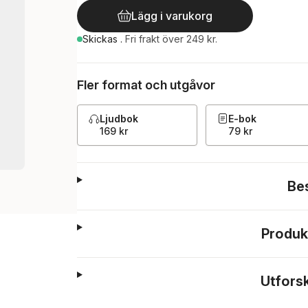
Lägg i varukorg
Skickas
.
Fri frakt över 249 kr.
Fler format och utgåvor
Ljudbok
E-bok
169 kr
79 kr
Be
Produk
Utfors