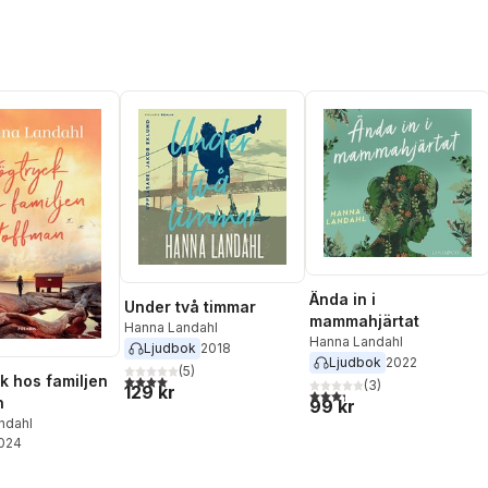
Ända in i
Under två timmar
mammahjärtat
Hanna Landahl
Hanna Landahl
Ljudbok
2018
Ljudbok
2022
(
5
)
4,0
utav 5 stjärnor. Totalt antal röster:
k hos familjen
(
3
)
129 kr
3,3
utav 5 stjärnor. Totalt ant
n
99 kr
ndahl
2024