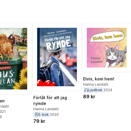
Elvis, kom hem!
Hanna Landahl
Ljudbok
2024
89 kr
Förlåt för att jag
lan
rymde
ndahl
Hanna Landahl
2021
E-bok
2020
1
)
stjärnor. Totalt antal röster:
79 kr