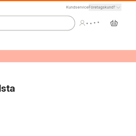
Kundservice
Företagskund?
lsta