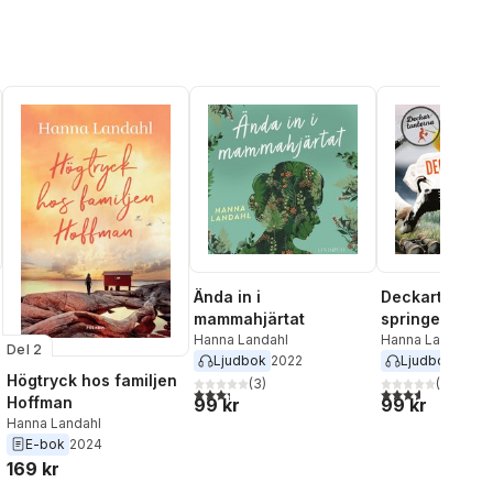
Ända in i
Deckartanter
mammahjärtat
springer aldrig
Hanna Landahl
onödan
Hanna Landahl
Del 2
Ljudbok
2022
Ljudbok
2021
Högtryck hos familjen
(
3
)
(
8
)
3,3
utav 5 stjärnor. Totalt antal röster:
3,6
utav 5 stjärnor
Hoffman
99 kr
99 kr
Hanna Landahl
E-bok
2024
169 kr