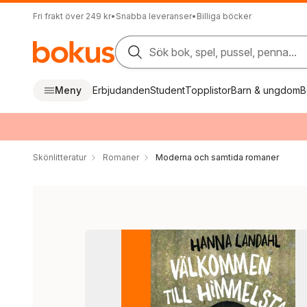
Fri frakt över 249 kr
•
Snabba leveranser
•
Billiga böcker
Sök bok, spel, pussel, penna...
Meny
Erbjudanden
Student
Topplistor
Barn & ungdom
B
Skönlitteratur
Romaner
Moderna och samtida romaner