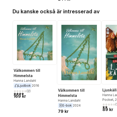
Hoppa över listan
Du kanske också är intresserad av
Välkommen till
Himmelsta
Hanna Landahl
Ljudbok
2016
Ljuskäl
Välkommen till
(
2
)
4,0
utav 5 stjärnor. Totalt antal röster:
Hanna La
Himmelsta
169 kr
Pocket
, 
Hanna Landahl
(
E-bok
2024
2,0
utav 5 
89 kr
79 kr