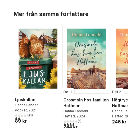
Hoppa över listan
Mer från samma författare
Del 1
Del 2
Ljuskällan
Orosmoln hos familjen
Högtryc
Hanna Landahl
Hoffman
Hoffma
Pocket
, 2021
Hanna Landahl
Hanna La
(
1
)
Häftad
, 2024
Häftad
, 
2,0
utav 5 stjärnor. Totalt antal röster:
89 kr
246 kr
(
1
)
4,0
utav 5 stjärnor. Totalt antal röster:
244 kr