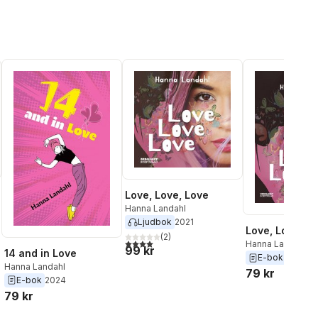
Love, Love, Love
Hanna Landahl
Ljudbok
2021
Love, Love, L
(
2
)
4,0
utav 5 stjärnor. Totalt antal röster:
Hanna Landahl
99 kr
14 and in Love
al röster:
E-bok
2022
Hanna Landahl
79 kr
E-bok
2024
79 kr