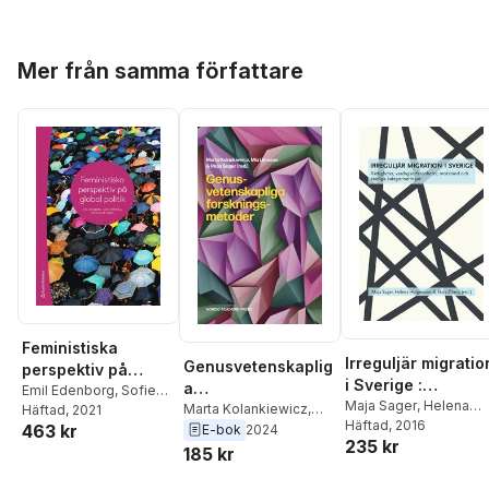
Hoppa över listan
Mer från samma författare
Feministiska
Irreguljär migratio
Genusvetenskaplig
perspektiv på
i Sverige :
a
global politik
Emil Edenborg
,
Sofie
rättigheter,
Maja Sager
,
Helena
forskningsmetoder
Marta Kolankiewicz
,
Tornhill
Häftad
, 2021
,
Cecilia Åse
,
Holgersson
Häftad
, 2016
,
Klara
vardagserfarenhe
Maja Sager
,
Mia
463 kr
E-bok
2024
Seema Arora-Jonsson
,
235 kr
Öberg
,
Shahram
Liinason
Annika Bergman
er, motstånd och
185 kr
Khosravi
,
Sofi Jansso
Rosamond
,
Kristoffer
statliga
Erika Sigvardsdotter
,
Ekberg
,
Maria Eriksson