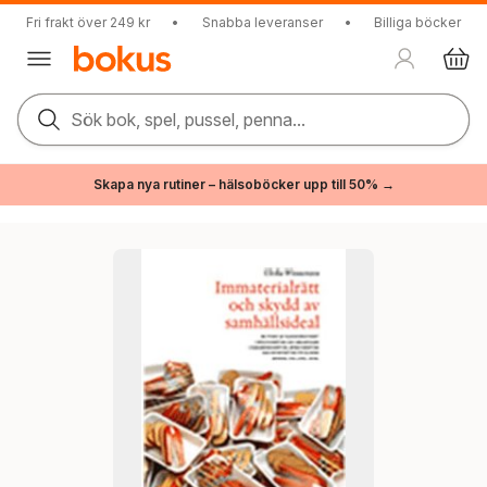
Fri frakt över 249 kr
•
Snabba leveranser
•
Billiga böcker
Sök bok, spel, pussel, penna...
Skapa nya rutiner – hälsoböcker upp till 50% →