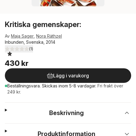
Kritiska gemenskaper:
Av
Maja Sager
,
Nora Räthzel
Inbunden, Svenska, 2014
(
1
)
1,0
utav 5 stjärnor. Totalt antal röster:
430 kr
Lägg i varukorg
Beställningsvara.
Skickas
inom 5-8 vardagar
.
Fri frakt över
249 kr.
Beskrivning
Produktinformation