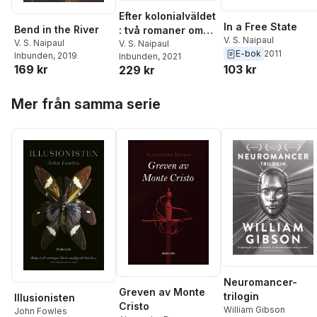
Efter kolonialväldet
In a Free State
Bend in the River
: två romaner om
V. S. Naipaul
V. S. Naipaul
en övergiven värld
V. S. Naipaul
E-bok
2011
Inbunden
, 2019
Inbunden
, 2021
169 kr
103 kr
229 kr
Hoppa över listan
Mer från samma serie
Neuromancer-
Greven av Monte
trilogin
Illusionisten
Cristo
William Gibson
John Fowles