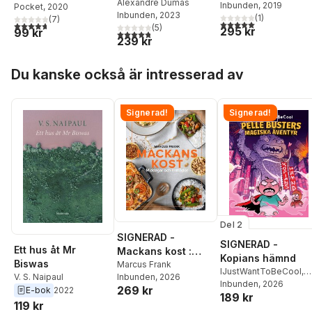
Alexandre Dumas
Inbunden
, 2019
Pocket
, 2020
Inbunden
, 2023
(
1
)
(
7
)
5,0
utav 5 stjärnor. Tota
4,7
utav 5 stjärnor. Totalt antal röster:
(
5
)
295 kr
99 kr
4,8
utav 5 stjärnor. Totalt antal röster:
239 kr
Hoppa över listan
Du kanske också är intresserad av
Signerad!
Signerad!
Del 2
SIGNERAD -
SIGNERAD -
Ett hus åt Mr
Mackans kost :
Kopians hämnd
Biswas
Middagar och
Marcus Frank
IJustWantToBeCool
,
V. S. Naipaul
Inbunden
, 2026
matlådor
Joel Adolphson
Inbunden
, 2026
,
Emil
269 kr
E-bok
2022
189 kr
Ejdemo Beer
,
Victor
119 kr
Beer