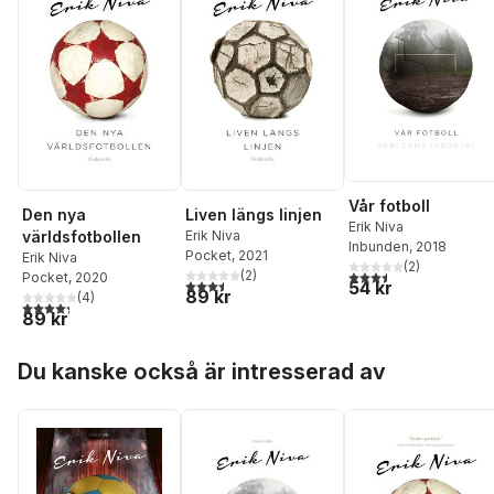
Vår fotboll
Den nya
Liven längs linjen
Erik Niva
världsfotbollen
Erik Niva
Inbunden
, 2018
Pocket
, 2021
Erik Niva
(
2
)
3,5
utav 5 stjärnor. Tota
(
2
)
Pocket
, 2020
3,5
utav 5 stjärnor. Totalt antal röster:
54 kr
89 kr
(
4
)
4,3
utav 5 stjärnor. Totalt antal röster:
89 kr
Hoppa över listan
Du kanske också är intresserad av