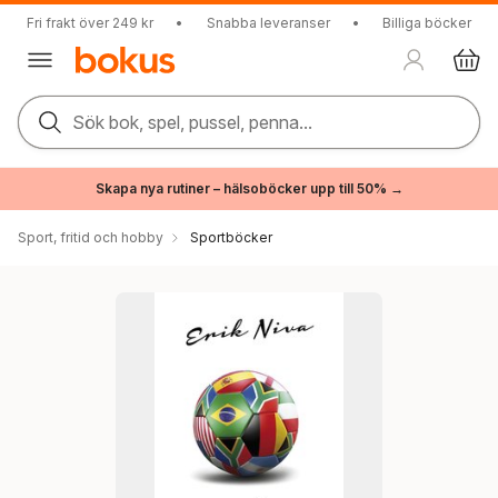
Fri frakt över 249 kr
•
Snabba leveranser
•
Billiga böcker
Sök bok, spel, pussel, penna...
Skapa nya rutiner – hälsoböcker upp till 50% →
Sport, fritid och hobby
Sportböcker