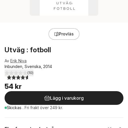
Provläs
Utväg : fotboll
Av
Erik Niva
Inbunden, Svenska, 2014
(
10
)
4,6
utav 5 stjärnor. Totalt antal röster:
54 kr
Lägg i varukorg
Skickas
.
Fri frakt över 249 kr.