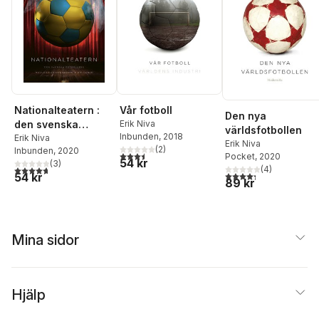
Nationalteatern :
Vår fotboll
Den nya
den svenska
Erik Niva
världsfotbollen
Inbunden
, 2018
fotbollens
Erik Niva
Erik Niva
(
2
)
Inbunden
, 2020
huvudrollsinnehav
3,5
utav 5 stjärnor. Totalt antal röster:
Pocket
, 2020
54 kr
(
3
)
are och bifigurer
4,7
utav 5 stjärnor. Totalt antal röster:
(
4
)
4,3
utav 5 stjärnor. Tota
54 kr
89 kr
Mina sidor
Hjälp