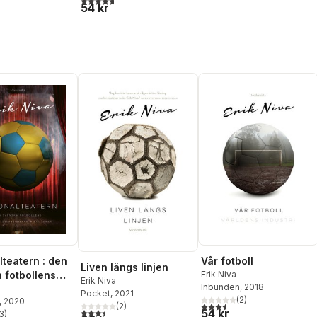
54 kr
lteatern : den
Vår fotboll
Liven längs linjen
 fotbollens
Erik Niva
Erik Niva
Inbunden
, 2018
llsinnehavare
Pocket
, 2021
(
2
)
, 2020
igurer
3,5
utav 5 stjärnor. Totalt ant
(
2
)
54 kr
3,5
utav 5 stjärnor. Totalt antal röster:
3
)