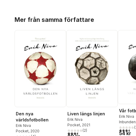
Hoppa över listan
Mer från samma författare
Vår fotb
Den nya
Liven längs linjen
Erik Niva
världsfotbollen
Erik Niva
Inbunden
Pocket
, 2021
Erik Niva
(
3,5
utav 5 
(
2
)
Pocket
, 2020
54 kr
3,5
utav 5 stjärnor. Totalt antal röster: