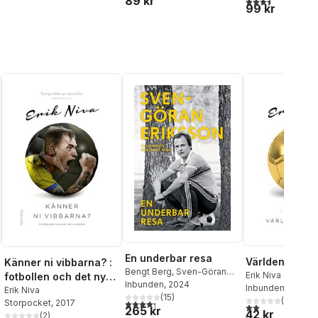
89 kr
3,5
utav 5 stjärnor.
99 kr
En underbar resa
Världens indus
Känner ni vibbarna? :
Bengt Berg
,
Sven-Göran
Erik Niva
fotbollen och det nya
"Svennis" Eriksson
Inbunden
, 2024
Inbunden
, 2018
Sverige
Erik Niva
(
15
)
(
1
)
4,3
utav 5 stjärnor. Totalt antal röster:
Storpocket
, 2017
al röster:
2,0
utav 5 stjärnor.
265 kr
42 kr
(
2
)