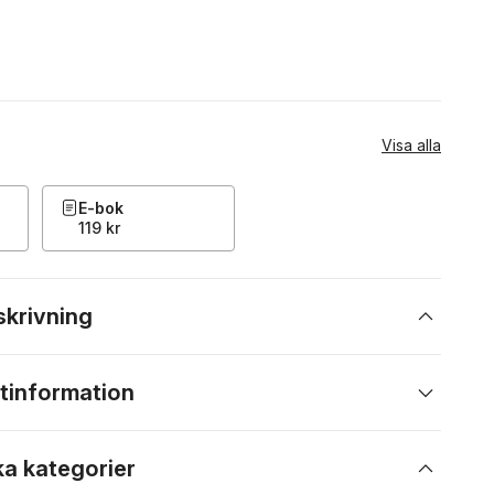
Visa alla
E-bok
119 kr
skrivning
tinformation
ka kategorier