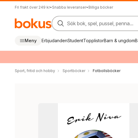
Fri frakt över 249 kr
•
Snabba leveranser
•
Billiga böcker
Sök bok, spel, pussel, penna...
Meny
Erbjudanden
Student
Topplistor
Barn & ungdom
B
Sport, fritid och hobby
Sportböcker
Fotbollsböcker