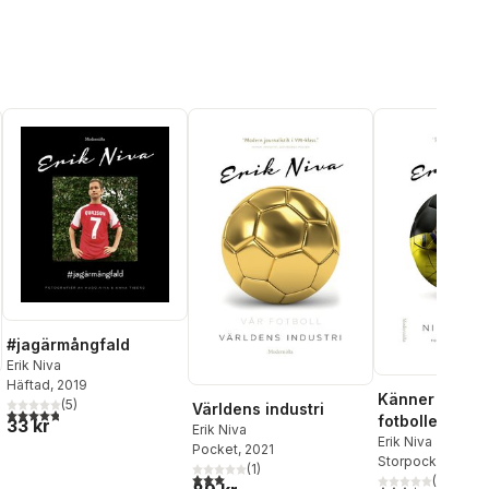
#jagärmångfald
Erik Niva
Häftad
, 2019
Känner ni vibb
(
5
)
Världens industri
4,8
utav 5 stjärnor. Totalt antal röster:
fotbollen och 
33 kr
Erik Niva
Sverige
Erik Niva
Pocket
, 2021
Storpocket
, 2017
al röster:
(
1
)
3,0
utav 5 stjärnor. Totalt antal röster:
(
2
)