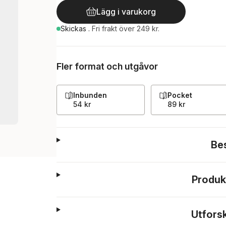
Lägg i varukorg
Skickas
.
Fri frakt över 249 kr.
Fler format och utgåvor
Inbunden
Pocket
54 kr
89 kr
Be
Produk
Utfors