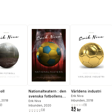
oll
Nationalteatern : den
Världens industri
svenska fotbollens
Erik Niva
, 2018
Inbunden
, 2018
huvudrollsinnehavare
Erik Niva
2
)
(
1
)
Inbunden
, 2020
och bifigurer
stjärnor. Totalt antal röster:
2,0
utav 5 stjärnor. Totalt ant
42 kr
(
3
)
4,7
utav 5 stjärnor. Totalt antal röster: