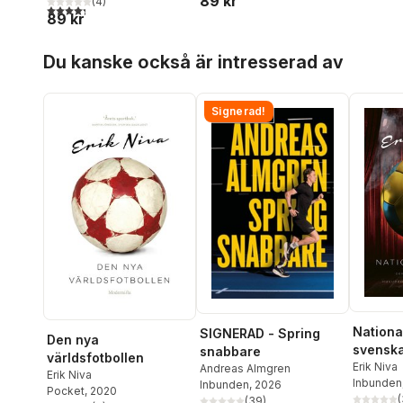
89 kr
(
4
)
4,3
utav 5 stjärnor. Totalt antal röster:
89 kr
Hoppa över listan
Du kanske också är intresserad av
Signerad!
Nationa
SIGNERAD - Spring
Den nya
svenska
snabbare
världsfotbollen
huvudro
Erik Niva
Andreas Almgren
Erik Niva
Inbunden
och bif
Inbunden
, 2026
Pocket
, 2020
(
(
39
)