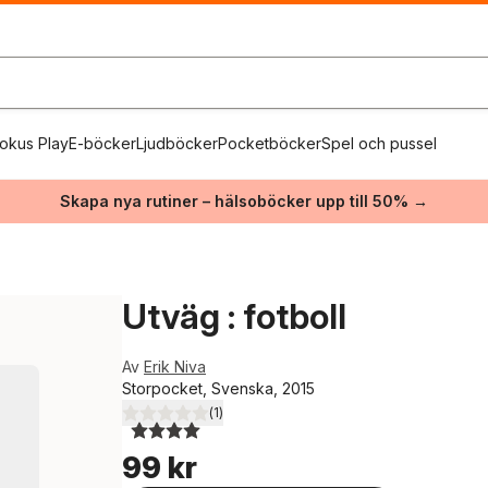
okus Play
E-böcker
Ljudböcker
Pocketböcker
Spel och pussel
Skapa nya rutiner – hälsoböcker upp till 50% →
Utväg : fotboll
Av
Erik Niva
Storpocket, Svenska, 2015
(
1
)
4,0
utav 5 stjärnor. Totalt antal röster:
99 kr