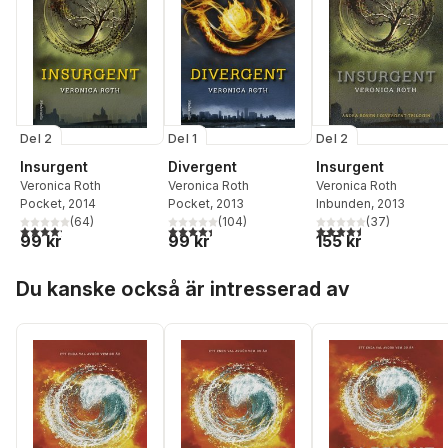
Del 2
Del 1
Del 2
Insurgent
Divergent
Insurgent
Veronica Roth
Veronica Roth
Veronica Roth
Pocket
, 2014
Pocket
, 2013
Inbunden
, 2013
(
64
)
(
104
)
(
37
)
4,2
utav 5 stjärnor. Totalt antal röster:
4,4
utav 5 stjärnor. Totalt antal röster:
4,5
utav 5 stjärnor. Tota
99 kr
99 kr
155 kr
Hoppa över listan
Du kanske också är intresserad av