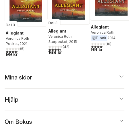
Del 3
Del 3
Allegiant
Allegiant
Veronica Roth
Allegiant
Veronica Roth
E-bok
2014
Veronica Roth
Storpocket
, 2015
Pocket
, 2021
(
10
)
4,2
utav 5 stjärnor. Tota
(
42
)
99 kr
(
5
)
4,3
utav 5 stjärnor. Totalt antal röster:
4,2
utav 5 stjärnor. Totalt antal röster:
169 kr
99 kr
Mina sidor
Hjälp
Om Bokus