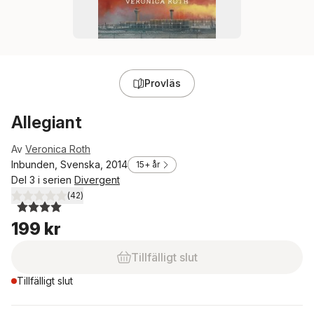
Provläs
Allegiant
Av
Veronica Roth
Inbunden, Svenska, 2014
15+ år
Del 3 i serien
Divergent
(
42
)
4,0
utav 5 stjärnor. Totalt antal röster:
199 kr
Tillfälligt slut
Tillfälligt slut