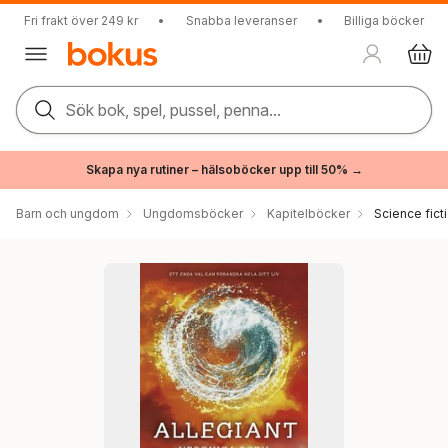
Fri frakt över 249 kr
•
Snabba leveranser
•
Billiga böcker
Sök bok, spel, pussel, penna...
Skapa nya rutiner – hälsoböcker upp till 50% →
Barn och ungdom
Ungdomsböcker
Kapitelböcker
Science fict