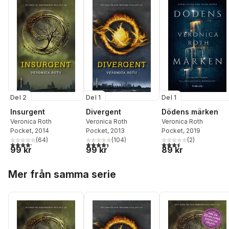
Del 2
Del 1
Del 1
Insurgent
Divergent
Dödens märken
Veronica Roth
Veronica Roth
Veronica Roth
Pocket
, 2014
Pocket
, 2013
Pocket
, 2019
(
64
)
(
104
)
(
2
)
4,2
utav 5 stjärnor. Totalt antal röster:
4,4
utav 5 stjärnor. Totalt antal röster:
3,5
utav 5 stjärnor. Tota
99 kr
99 kr
89 kr
Hoppa över listan
Mer från samma serie